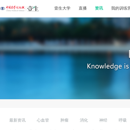
壹生大学
直播
资讯
我的训练
最新资讯
心血管
肿瘤
消化
神经
呼吸