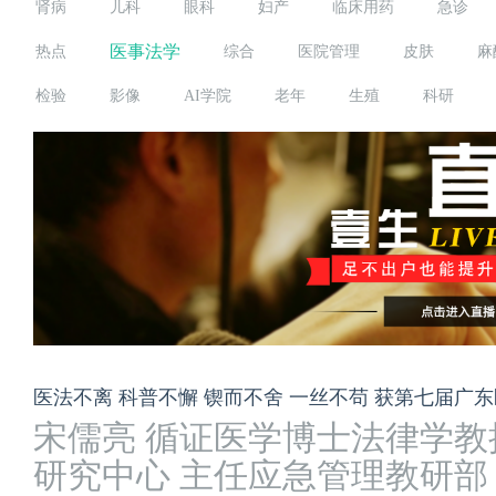
肾病
儿科
眼科
妇产
临床用药
急诊
医事法学
热点
综合
医院管理
皮肤
麻
检验
影像
AI学院
老年
生殖
科研
医法不离 科普不懈 锲而不舍 一丝不苟 获第七届广
宋儒亮 循证医学博士法律学教
研究中心 主任应急管理教研部 主