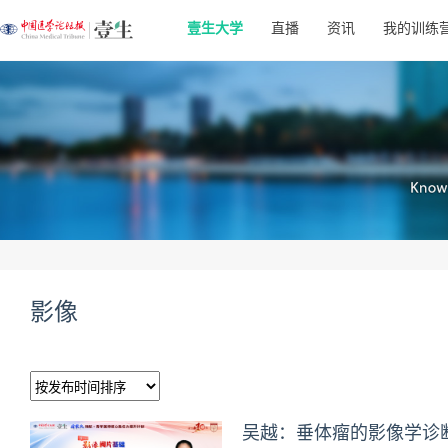
壹生大学
直播
资讯
我的训练
影像
吴越：垂体瘤的影像学诊