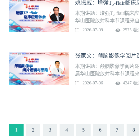
姚振威：增强T₂-flair临
本期讲题：增强T₂-flair
华山医院放射科本节课程来自
我进入学习页面
2026-07-09
2575 看
张家文：颅脑影像学阅片
本期讲题：颅脑影像学阅片逻
属华山医院放射科本节课程来
戳我进入学习页面
2026-07-06
4247 看
1
2
3
4
5
6
7
8