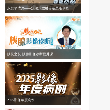
东总早读片——沉浸式放射诊断思维训练
胰技之长·胰腺影像诊断提升课
2025影像年度病例