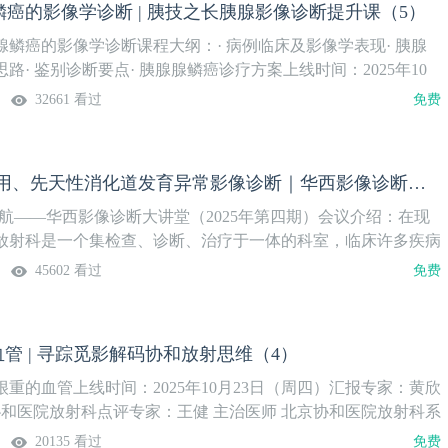
癌的影像学诊断 | 胰技之长胰腺影像诊断提升课（5）
鳞癌的影像学诊断课程大纲：· 病例临床及影像学表现· 胰腺
路· 鉴别诊断要点· 胰腺腺鳞癌诊疗方案上线时间：2025年10
）授课专家：陈英 副主任医师 浙江大学医学院附属第二医院系列
32661 看过
免费
胃癌CT影像应用、先天性消化道发育异常影像诊断｜华西影像诊断大讲堂（四）
航——华西影像诊断大讲堂（2025年第四期）会议介绍：在现
放射科是一个集检查、诊断、治疗于一体的科室，临床许多疾病
科达到明确的诊断和辅助治疗。"影像强基，筑梦起航系列学术
45602 看过
免费
像诊断大讲堂是华西放射科举办的一系列影像诊断论坛，旨在从
实战等多角度提升放射科青年医师的诊断技能，助力精准医疗。
：四川省国际医学交流促进会承办：四川大学华西医院学术支
血管 | 寻踪觅影解码协和放射思维（4）
盟直播时间：2025年10月23日（周四）19:00-20:10会议嘉宾
重的血管上线时间：2025年10月23日（周四）汇报专家：黄欣
协和医院放射科点评专家：王健 主治医师 北京协和医院放射科系
20135 看过
免费