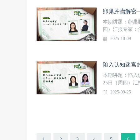
本期讲题：卵巢肿
四）汇报专家：
北京协和医院放
2025-10-09
本期讲题：陷入
25日（周四）汇
治医师 北京协
2025-09-25
1
2
3
4
5
6