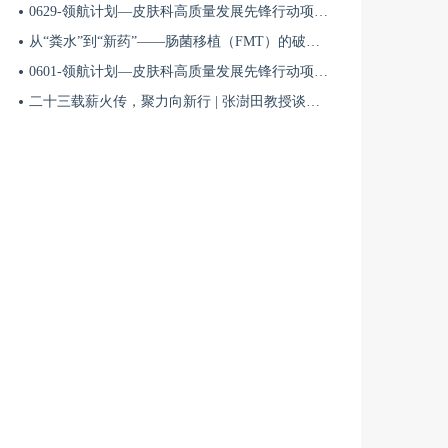
0629-领航计划—皮肤科高质量发展先锋行动项目第六季第63期
从“粪水”到“新药”——肠菌移植（FMT）的破局与临床应用全景 | 肠道微生态规范化诊疗1
0601-领航计划—皮肤科高质量发展先锋行动项目第六季第42期
二十三载薪火传，聚力向新行 | 张澍田教授谈中国消化医学的传承与突破