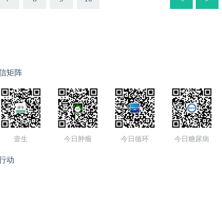
信矩阵
壹生
今日肿瘤
今日循环
今日糖尿病
行动