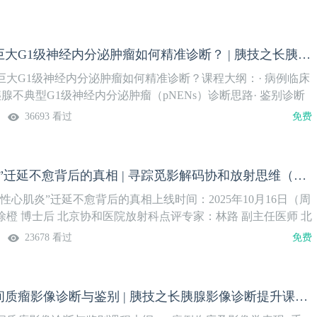
余日胜：胰腺巨大G1级神经内分泌肿瘤如何精准诊断？ | 胰技之长胰腺影像诊断提升课（4）
巨大G1级神经内分泌肿瘤如何精准诊断？课程大纲：· 病例临床
胰腺不典型G1级神经内分泌肿瘤（pNENs）诊断思路· 鉴别诊断
诊疗方案上线时间：2025年10月21日（周二）授课专家：余日胜 主
36693 看过
免费
学医学院附属第二医院系列课程安排：
“病毒性心肌炎”迁延不愈背后的真相 | 寻踪觅影解码协和放射思维（3）
性心肌炎”迁延不愈背后的真相上线时间：2025年10月16日（周
橙 博士后 北京协和医院放射科点评专家：林路 副主任医师 北
科系列课程安排：
23678 看过
免费
徐建霞：胰腺间质瘤影像诊断与鉴别 | 胰技之长胰腺影像诊断提升课（3）