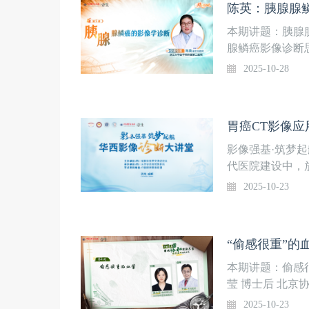
陈英：胰腺腺鳞
本期讲题：胰腺腺
腺鳞癌影像诊断思
月28日（周二
2025-10-28
课程安排：
影像强基·筑梦起
代医院建设中，
都需要通过放射
2025-10-23
会议”之华西影
诊断思路和临床
会议信息：主办
“偷感很重”的
持：中国精神影像联
及日程：
本期讲题：偷感很
莹 博士后 北京
列课程安排：
2025-10-23