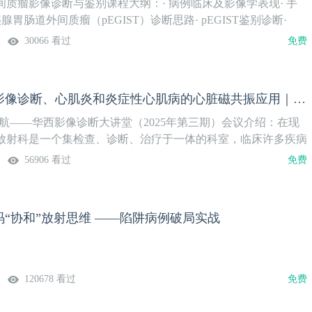
质瘤影像诊断与鉴别课程大纲：· 病例临床及影像学表现· 手
腺胃肠道外间质瘤（pEGIST）诊断思路· pEGIST鉴别诊断·
方案与总结上线时间：2025年10月13日（周二）授课专家：徐建霞
30066 看过
免费
江中医药大学附属第二医院系列课程安排：
先天性心脏病影像诊断、心肌炎和炎症性心肌病的心脏磁共振应用｜华西影像诊断大讲堂（三）
航——华西影像诊断大讲堂（2025年第三期）会议介绍：在现
放射科是一个集检查、诊断、治疗于一体的科室，临床许多疾病
科达到明确的诊断和辅助治疗。"影像强基，筑梦起航系列学术
56906 看过
免费
像诊断大讲堂是华西放射科举办的一系列影像诊断论坛，旨在从
实战等多角度提升放射科青年医师的诊断技能，助力精准医疗。
：四川省国际医学交流促进会承办：四川大学华西医院学术支
“协和”放射思维 ——陷阱病例破局实战
盟直播时间：2025年10月9日（周四）19:00-20:10会议嘉宾
120678 看过
免费