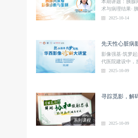
本期讲题：胰腺间
术与病理结果· 胰
pEGIST诊疗
2025-10-14
副主任医师 浙
影像强基·筑梦起
代医院建设中，
都需要通过放射
2025-10-09
会议”之华西影
诊断思路和临床
会议信息：主办
寻踪觅影，解码
持：中国精神影像联
及日程：
系列课程
2025-10-09