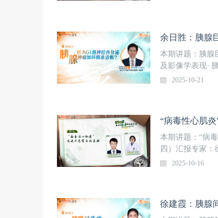
本期讲题：胰腺
及影像学表现· 
分析· pNENs
2025-10-21
任医师 浙江大
本期讲题：“病毒
四）汇报专家：徐
京协和医院放射
2025-10-16