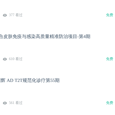
风湿免疫科 穆荣教授同济大学附属皮肤病医院皮肤内科 于倩教
377 看过
免费
融合皮肤免疫与感染高质量精准防治项目-第4期
610 看过
免费
同辉 AD T2T规范化诊疗第55期
561 看过
免费