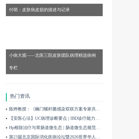
付萌：皮肤病皮损的描述与记录
8月10日
18:50
0810-领航计划—皮肤科高质量发展先锋行动项目第七季第8期
小病大观——北医三院皮肤团队病理精选病例
8月10日
18:50
专栏
0810-领航计划—皮肤科高质量发展先锋行动项目第七季第9期
热门资讯
8月12日
18:50
陈烨教授：《幽门螺杆菌感染双联方案专家共识（2026）》解读 | BIDDF2026
0812-领航计划—皮肤科高质量发展先锋行动项目第七季第10期
【安医心法】UC病理诊断要点 | IBD诊疗能力系统提升5
Hp根除治疗与胃肠道微生态 | 肠道微生态规范化诊疗4
8月13日
第23届北京国际消化疾病论坛暨2026世界华人消化医师年会盛大开幕