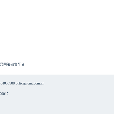
8月12日 | 医路同辉 AD T2T规范化诊疗第56期
8月18日
18:20
0818-医防融合皮肤病防治专科联盟院际交流系列会议-第二十三期
8月18日
18:50
品网络销售平台
0818-医防融合皮肤病防治专科联盟院际交流系列会议-第二十四期
8月12日
8 office@cmt.com.cn
18:50
0017
0812-领航计划—皮肤科高质量发展先锋行动项目第七季第11期