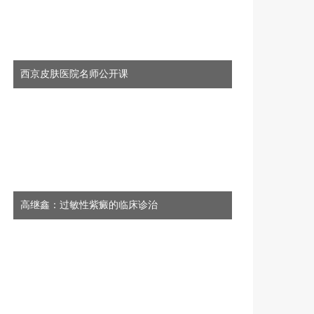
0812-领航计划—皮肤科高质量发展先锋行动项目第七季第11期
西京皮肤医院名师公开课
8月06日
19:00
8.13特应性皮炎免疫创新学术交流会第十九期
8月13日
18:50
高继鑫：过敏性紫癜的临床诊治
0813-领航计划—皮肤科高质量发展先锋行动项目第七季第7期
8月10日
18:50
0810-领航计划—皮肤科高质量发展先锋行动项目第七季第7期