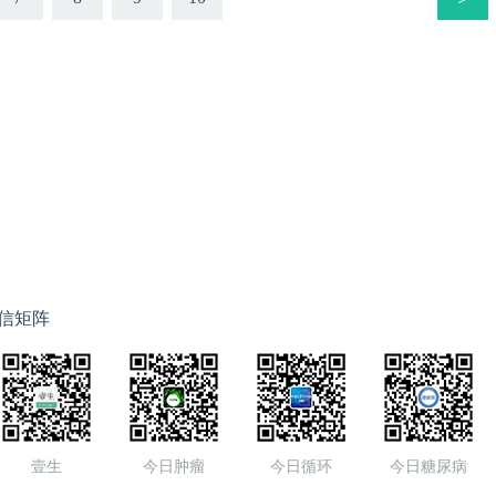
信矩阵
壹生
今日肿瘤
今日循环
今日糖尿病