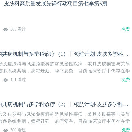
计划—皮肤科高质量发展先锋行动项目第七季第6期
505 看过
免费
银屑病关节炎的共病机制与多学科诊疗（1）丨领航计划·皮肤多学科交叉圆桌会
涉及皮肤科与风湿免疫科的常见慢性疾病，兼具皮肤损害与关节
随多系统共病，病程迁延、诊疗复杂。目前临床诊疗中仍存在学
病识别滞后、个体化管理标准不统一等问题，皮肤、风湿等专科
421 看过
免费
需进一步完善。为打破专科壁垒，深化对银屑病关节炎发病机制
床诊疗流程、优化多学科协同管理模式，在张福仁教授牵头下，
特举办“领航计划” 皮肤多学科交叉圆桌会。主持人：大连皮肤
银屑病关节炎的共病机制与多学科诊疗（2）丨领航计划·皮肤多学科交叉圆桌会
教授特邀专家：山东第一医科大学附属皮肤病医院 张福仁教授北
风湿免疫科 穆荣教授同济大学附属皮肤病医院皮肤内科 于倩教
涉及皮肤科与风湿免疫科的常见慢性疾病，兼具皮肤损害与关节
随多系统共病，病程迁延、诊疗复杂。目前临床诊疗中仍存在学
病识别滞后、个体化管理标准不统一等问题，皮肤、风湿等专科
306 看过
免费