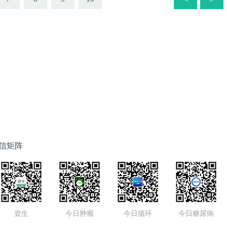
信矩阵
壹生
今日肿瘤
今日循环
今日糖尿病