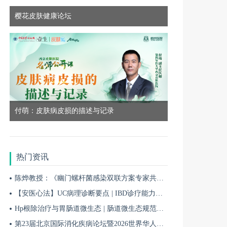
樱花皮肤健康论坛
8月13日
18:50
0813-领航计划—皮肤科高质量发展先锋行动项目第七季第12期
8月19日
18:50
付萌：皮肤病皮损的描述与记录
8月19日 | 皮肤新生态—皮肤多学科融合发展智库共建行动第3期
热门资讯
8月12日
18:50
陈烨教授：《幽门螺杆菌感染双联方案专家共识（2026）》解读 | BIDDF2026
【安医心法】UC病理诊断要点 | IBD诊疗能力系统提升5
8月12日 | 医路同辉 AD T2T规范化诊疗第56期
Hp根除治疗与胃肠道微生态 | 肠道微生态规范化诊疗4
第23届北京国际消化疾病论坛暨2026世界华人消化医师年会盛大开幕