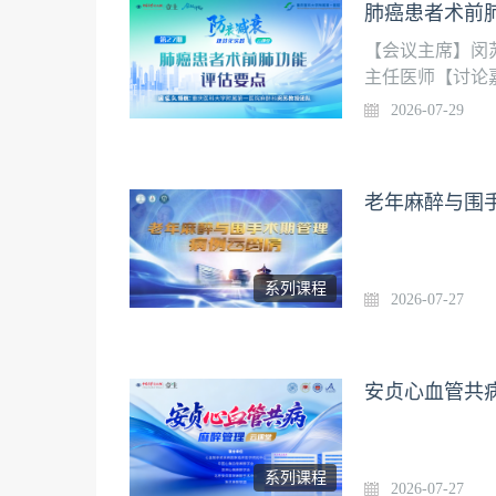
肺癌患者术前肺
【会议主席】闵
主任医师【讨论
属第一医院胸心
2026-07-29
教授团队在加速
不断探索进步，
衰）、 术中精
老年麻醉与围
围手术期全程优
体化药物应用与
患者。
系列课程
2026-07-27
安贞心血管共
系列课程
2026-07-27