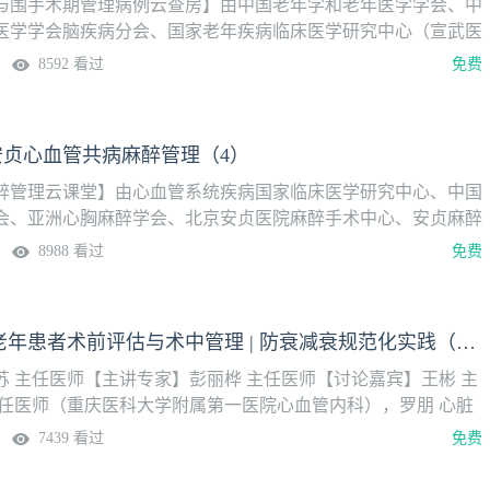
R术后主动脉-食管瘘麻醉管理病例分享
与围手术期管理病例云查房】由中国老年学和老年医学学会、中
医学学会脑疾病分会、国家老年疾病临床医学研究中心（宣武医
麻醉联盟（NAGA）共同主办。【本期病例】1.合并多种疾病老
8592 看过
免费
术的麻醉与围手术期管理2.高龄患者经尿道前列腺剜除术后休克
手术期管理
 安贞心血管共病麻醉管理（4）
醉管理云课堂】由心血管系统疾病国家临床医学研究中心、中国
会、亚洲心胸麻醉学会、北京安贞医院麻醉手术中心、安贞麻醉
本栏目聚焦心血管疾病合并多系统共病患者围手术期麻醉管理的
8988 看过
免费
，汇聚国内外心胸麻醉领域权威专家，立足临床实践，深入探讨
保护、风险分层与多学科协作等关键议题，旨在推动心血管共病
范化、精准化与个体化发展。栏目自2026年3月28日起，每月
心脏起搏器的老年患者术前评估与术中管理 | 防衰减衰规范化实践（26）
期，敬请关注。【本期主要内容】1.循证视角下终末期心衰的围
.低射血分数扩心病患者行肾癌根治术的病例分享3.LVAD患者
苏 主任医师【主讲专家】彭丽桦 主任医师【讨论嘉宾】王彬 主
醉管理及病例分享
主任医师（重庆医科大学附属第一医院心血管内科），罗朋 心脏
防衰减衰”理念是重庆医科大学附属第一医院麻醉科闵苏教授团队
7439 看过
免费
（ERAS）基础上提出的围手术期质量管理新路径，并不断探索
于通过系统性的术前病情评估和风险预测与预康复（防衰）、