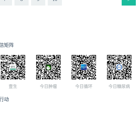
信矩阵
壹生
今日肿瘤
今日循环
今日糖尿病
行动