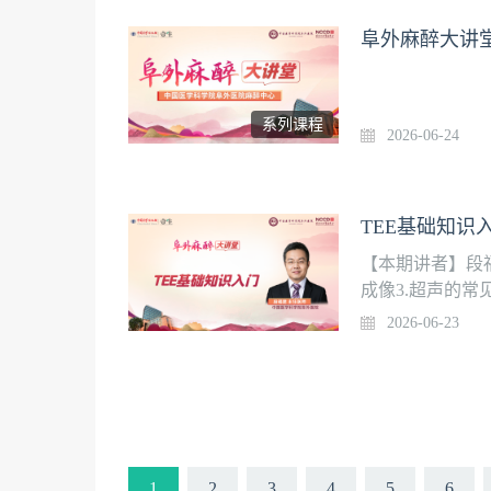
术中精准实施麻
阜外麻醉大讲
期全程优化闭环
物应用与多学科
系列课程
2026-06-24
TEE基础知识入
【本期讲者】段福
成像3.超声的常
2026-06-23
1
2
3
4
5
6