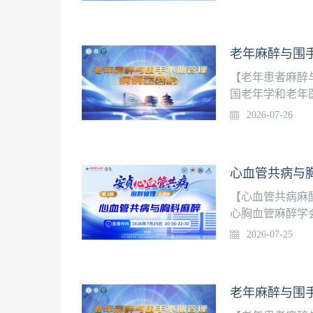
老年麻醉与围
【老年患者麻醉
国老年学和老年
院）和国家老年
2026-07-26
竭的老年患者行
工股骨头置换术
心血管共病与胸
【心血管共病麻
心胸血管麻醉学
联盟联合主办。
2026-07-25
难点与前沿进展
麻醉策略、器官
患者麻醉管理的规
老年麻醉与围
底的周六更新一