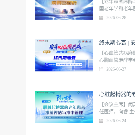
解读2.TEVA
【老年患者麻醉
国老年学和老年
院）和国家老年
2026-06-28
年患者行纵隔手
病例的麻醉与围
终末期心衰 |
【心血管共病麻
心胸血管麻醉学
联盟联合主办。
2026-06-27
难点与前沿进展
麻醉策略、器官
患者麻醉管理的规
底的周六更新一
手术期麻醉管理2
【会议主席】闵
行非心脏手术麻
任医师，向睿 
起搏器工程师“
2026-06-24
在加速术后康复
进步，其核心在