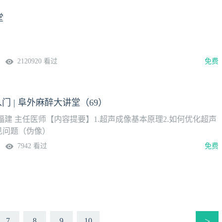
醉、功能调控与维护（减衰）、 术后多模式干预，实现围手术
堂
质量管理模式。这一模式融合了循证医学、生理监测、个体化药
协作，尤其适用于高龄、合并症多、生理储备低下的衰弱患者。
2120920 看过
免费
门 | 阜外麻醉大讲堂（69）
建 主任医师【内容提要】1.超声成像基本原理2.如何优化超声
见问题（伪像）
7942 看过
免费
>
7
8
9
10