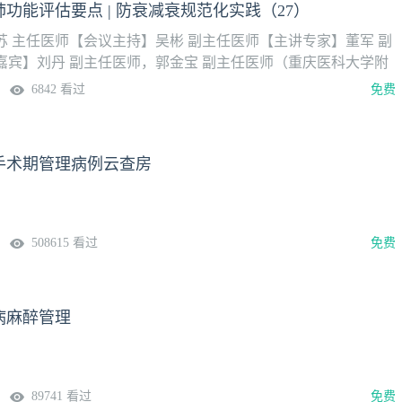
功能评估要点 | 防衰减衰规范化实践（27）
苏 主任医师【会议主持】吴彬 副主任医师【主讲专家】董军 副
嘉宾】刘丹 副主任医师，郭金宝 副主任医师（重庆医科大学附
外科）“防衰减衰”理念是重庆医科大学附属第一医院麻醉科闵苏
6842 看过
免费
术后康复（ERAS）基础上提出的围手术期质量管理新路径，并
其核心在于通过系统性的术前病情评估和风险预测与预康复（防
准实施麻醉、功能调控与维护（减衰）、 术后多模式干预，实现
手术期管理病例云查房
化闭环质量管理模式。这一模式融合了循证医学、生理监测、个
多学科协作，尤其适用于高龄、合并症多、生理储备低下的衰弱
508615 看过
免费
病麻醉管理
89741 看过
免费