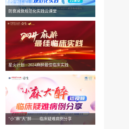
防衰减衰规范化实践云课堂
星火计划 · 2024麻醉最佳临床实践
“小”麻“大”醉——临床疑难病例分享