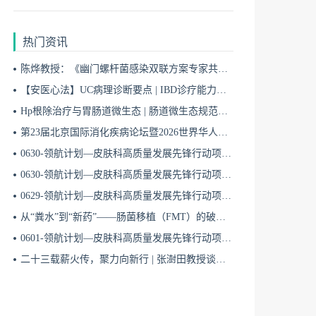
热门资讯
陈烨教授：《幽门螺杆菌感染双联方案专家共识（2026）》解读 | BIDDF2026
【安医心法】UC病理诊断要点 | IBD诊疗能力系统提升5
Hp根除治疗与胃肠道微生态 | 肠道微生态规范化诊疗4
第23届北京国际消化疾病论坛暨2026世界华人消化医师年会盛大开幕
0630-领航计划—皮肤科高质量发展先锋行动项目第六季第65期
0630-领航计划—皮肤科高质量发展先锋行动项目第六季第64期
0629-领航计划—皮肤科高质量发展先锋行动项目第六季第63期
从“粪水”到“新药”——肠菌移植（FMT）的破局与临床应用全景 | 肠道微生态规范化诊疗1
0601-领航计划—皮肤科高质量发展先锋行动项目第六季第42期
二十三载薪火传，聚力向新行 | 张澍田教授谈中国消化医学的传承与突破