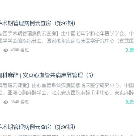
手术期管理病例云查房（第97期）
与围手术期管理病例云查房】由中国老年学和老年医学学会、中
医学学会脑疾病分会、国家老年疾病临床医学研究中心（宣武医
麻醉联盟（NAGA）共同主办。【本期病例】1.合并Ⅰ型呼吸衰
4300 看过
免费
髋关节置换术的麻醉与围手术期管理2.合并COPD高龄患者行人
的麻醉与围手术期管理
科麻醉 | 安贞心血管共病麻醉管理（5）
醉管理云课堂】由心血管系统疾病国家临床医学研究中心、中国
会、亚洲心胸麻醉学会、北京安贞医院麻醉手术中心、安贞麻醉
本栏目聚焦心血管疾病合并多系统共病患者围手术期麻醉管理的
3548 看过
免费
，汇聚国内外心胸麻醉领域权威专家，立足临床实践，深入探讨
保护、风险分层与多学科协作等关键议题，旨在推动心血管共病
范化、精准化与个体化发展。栏目自2026年3月28日起，每月
手术期管理病例云查房（第96期）
期，敬请关注。【本期主要内容】1.心血管疾病与单肺通气文献