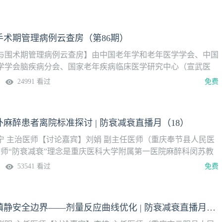
鼻内镜下鼻窦开放术的麻醉与围手术期管理2.合并慢性阻塞性肺
胸腔镜下肺叶切除术的麻醉与围手术期管理
手术期管理病例云查房（第86期）
与围术期管理病例云查房】由中国老年学和老年医学学会、中国
学学会脑疾病分会、国家老年疾病临床医学研究中心（宣武医
麻醉联盟（NAGA）共同主办。【本期病例】1.合并心血管疾病
24991 看过
免费
关节置换术的麻醉与围手术期管理2.超高龄患者行股骨骨折闭合
定术的麻醉与围手术期管理
麻醉患者离院标准探讨 | 防衰减衰直播月（18）
宁 主治医师【讨论嘉宾】刘娟 副主任医师（重庆奉节县人民医
医师“防衰减衰”理念是重庆医科大学附属第一医院麻醉科闵苏教
后康复（ERAS）基础上提出的围手术期质量管理新路径，并不
53541 看过
免费
核心在于通过系统性的术前病情评估和风险预测与预康复（防
准实施麻醉、功能调控与维护（减衰）、 术后多模式干预，实现
化闭环质量管理模式。这一模式融合了循证医学、生理监测、个
吴刚明：儿童镇静安全边界——剂量反应曲线优化 | 防衰减衰直播月（17）
多学科协作，尤其适用于高龄、合并症多、生理储备低下的衰弱