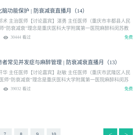
化闭环质量管理模式。这一模式融合了循证医学、生理监测、个
脑功能保护 | 防衰减衰直播月（14）
多学科协作，尤其适用于高龄、合并症多、生理储备低下的衰弱
邦术 主治医师【讨论嘉宾】湛勇 主任医师（重庆市丰都县人民
医师“防衰减衰”理念是重庆医科大学附属第一医院麻醉科闵苏教
后康复（ERAS）基础上提出的围手术期质量管理新路径，并不
30444 看过
免费
核心在于通过系统性的术前病情评估和风险预测与预康复（防
准实施麻醉、功能调控与维护（减衰）、 术后多模式干预，实现
化闭环质量管理模式。这一模式融合了循证医学、生理监测、个
者常见并发症与麻醉管理 | 防衰减衰直播月（13）
多学科协作，尤其适用于高龄、合并症多、生理储备低下的衰弱
开华 主任医师【讨论嘉宾】赵敏 主任医师（重庆市武隆区人民
 医师“防衰减衰”理念是重庆医科大学附属第一医院麻醉科闵苏
术后康复（ERAS）基础上提出的围手术期质量管理新路径，并
39032 看过
免费
其核心在于通过系统性的术前病情评估和风险预测与预康复（防
准实施麻醉、功能调控与维护（减衰）、 术后多模式干预，实现
化闭环质量管理模式。这一模式融合了循证医学、生理监测、个
多学科协作，尤其适用于高龄、合并症多、生理储备低下的衰弱
<
>
7
8
9
10