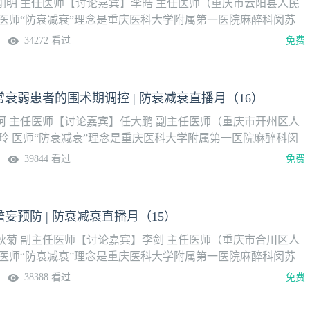
刚明 主任医师【讨论嘉宾】李皓 主任医师（重庆市云阳县人民
 医师“防衰减衰”理念是重庆医科大学附属第一医院麻醉科闵苏
术后康复（ERAS）基础上提出的围手术期质量管理新路径，并
34272 看过
免费
其核心在于通过系统性的术前病情评估和风险预测与预康复（防
准实施麻醉、功能调控与维护（减衰）、 术后多模式干预，实现
化闭环质量管理模式。这一模式融合了循证医学、生理监测、个
衰弱患者的围术期调控 | 防衰减衰直播月（16）
多学科协作，尤其适用于高龄、合并症多、生理储备低下的衰弱
珂 主任医师【讨论嘉宾】任大鹏 副主任医师（重庆市开州区人
玲 医师“防衰减衰”理念是重庆医科大学附属第一医院麻醉科闵
速术后康复（ERAS）基础上提出的围手术期质量管理新路径，
39844 看过
免费
，其核心在于通过系统性的术前病情评估和风险预测与预康复
中精准实施麻醉、功能调控与维护（减衰）、 术后多模式干预，
程优化闭环质量管理模式。这一模式融合了循证医学、生理监
妄预防 | 防衰减衰直播月（15）
应用与多学科协作，尤其适用于高龄、合并症多、生理储备低下
秋菊 副主任医师【讨论嘉宾】李剑 主任医师（重庆市合川区人
 医师“防衰减衰”理念是重庆医科大学附属第一医院麻醉科闵苏
术后康复（ERAS）基础上提出的围手术期质量管理新路径，并
38388 看过
免费
其核心在于通过系统性的术前病情评估和风险预测与预康复（防
准实施麻醉、功能调控与维护（减衰）、 术后多模式干预，实现