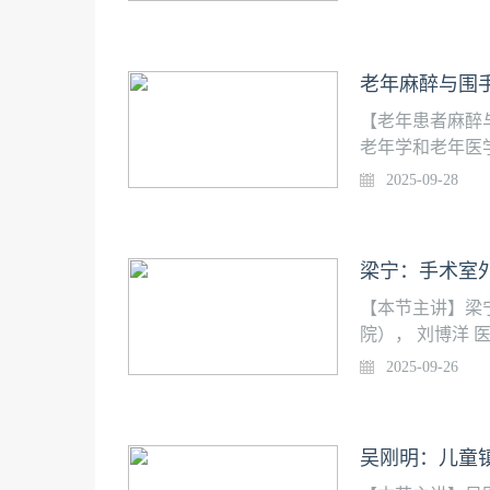
病的高龄患者行
疾病老年患者行
老年麻醉与围
【老年患者麻醉
老年学和老年医
院）和国家老年
2025-09-28
的老年患者行膝
复位髓内针内固
梁宁：手术室外
【本节主讲】梁
院）， 刘博洋 
授团队在加速术
2025-09-26
断探索进步，其
衰）、 术中精
围手术期全程优
体化药物应用与