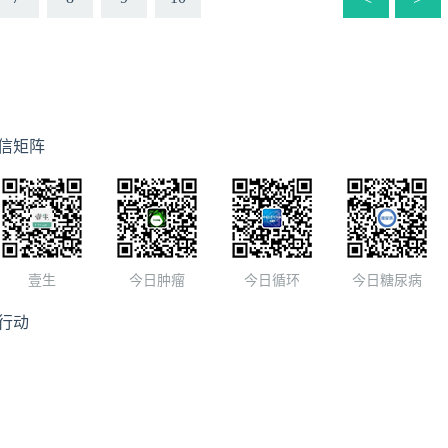
信矩阵
壹生
今日肿瘤
今日循环
今日糖尿病
行动