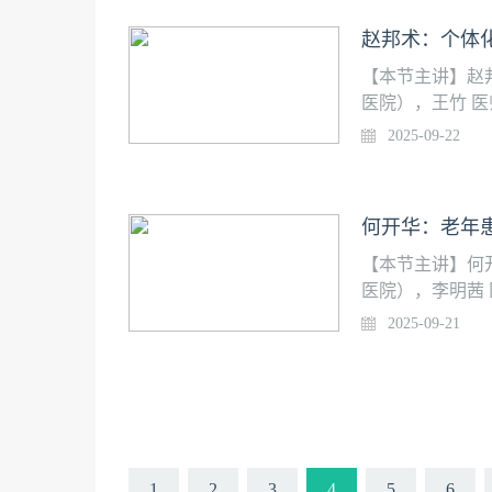
围手术期全程优
赵邦术：个体化
体化药物应用与
患者。
【本节主讲】赵
医院），王竹 
授团队在加速术
2025-09-22
断探索进步，其
衰）、 术中精
围手术期全程优
何开华：老年患
体化药物应用与
患者。
【本节主讲】何
医院），李明茜
教授团队在加速
2025-09-21
不断探索进步，
衰）、 术中精
围手术期全程优
体化药物应用与
患者。
1
2
3
4
5
6