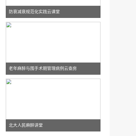
防衰减衰规范化实践云课堂
老年麻醉与围手术期管理病例云查房
北大人民麻醉讲堂