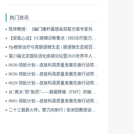
热门资讯
陈烨教授：《幽门螺杆菌感染双联方案专家共识（2026）》解读 | BIDDF2026
【安医心法】UC病理诊断要点 | IBD诊疗能力系统提升5
Hp根除治疗与胃肠道微生态 | 肠道微生态规范化诊疗4
第23届北京国际消化疾病论坛暨2026世界华人消化医师年会盛大开幕
0630-领航计划—皮肤科高质量发展先锋行动项目第六季第65期
0630-领航计划—皮肤科高质量发展先锋行动项目第六季第64期
0629-领航计划—皮肤科高质量发展先锋行动项目第六季第63期
从“粪水”到“新药”——肠菌移植（FMT）的破局与临床应用全景 | 肠道微生态规范化诊疗1
0601-领航计划—皮肤科高质量发展先锋行动项目第六季第42期
二十三载薪火传，聚力向新行 | 张澍田教授谈中国消化医学的传承与突破