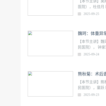
患者。
【本节主讲】吴
医院），杜佳月
教授团队在加速
2025-09-25
不断探索进步，
衰）、 术中精
围手术期全程优
魏珂：体重异常
体化药物应用与
患者。
【本节主讲】魏
民医院）， 钟家
苏教授团队在加
2025-09-24
并不断探索进步
（防衰）、 术
实现围手术期全
熊秋菊：术后谵
测、个体化药物
的衰弱患者。
【本节主讲】熊
民医院），童跃
教授团队在加速
2025-09-23
不断探索进步，
衰）、 术中精