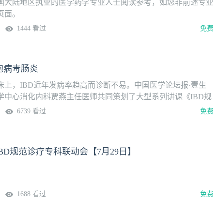
国大陆地区执业的医学药学专业人士阅读参考，如您非前述专业
页面。
1444 看过
免费
胞病毒肠炎
床上，IBD近年发病率趋高而诊断不易。中国医学论坛报·壹生
学中心消化内科贾燕主任医师共同策划了大型系列讲课《IBD规
到病例》，细致分层次地讲授IBD的临床诊治，内容全面实用。
6739 看过
免费
溃疡篇，分为总论、感染性肠炎、药物性肠炎与指南四大模块，
讲巨细胞病毒肠炎授课专家杜树文 副主任医师中国人民解放军总
心消化内科上线时间7月30日（周四）系列课安排
BD规范诊疗专科联动会【7月29日】
1688 看过
免费