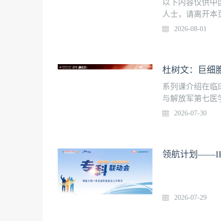
以下内容仅供中
人士，请离开本
2026-08-01
杜树文：巨细
系列课介绍在临
与解放军第七医
范诊治：从理论
2026-07-30
第四季播出肠道
欢迎关注。第5
医院第七医学中
领航计划——I
2026-07-29