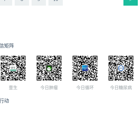
信矩阵
壹生
今日肿瘤
今日循环
今日糖尿病
行动