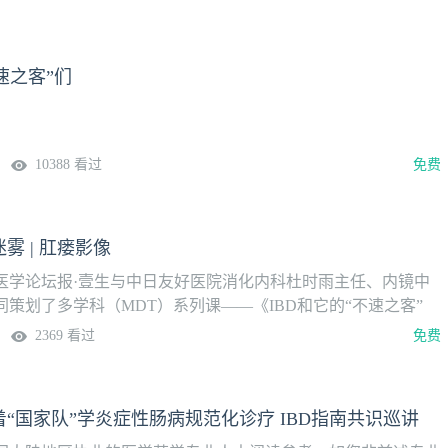
消化科医生搭建全新认知框架，梳理临床诊疗要点，厘清常见诊
对功能性胃肠病。系列课共14讲，首期8月5日播出，隔周周三晚
APP消化频道定时更新，欢迎关注。第1讲功能性胃肠病总论（罗
速之客”们
授课专家赵曙光 副教授空军军医大学唐都医院消化内科内容概览
病概念辨析2、罗马Ⅴ分类体系解读3、疾病发病核心机制4、诊断
策略5、症状导向诊断与预警信号6、规范化治疗总体原则上线时
）系列课安排
10388 看过
免费
雾 | 肛瘘影像
医学论坛报·壹生与中日友好医院消化内科杜时雨主任、内镜中
策划了多学科（MDT）系列课——《IBD和它的“不速之客”
IBD及其合并症问题，每个话题都由消化、超声、影像、肛肠科
2369 看过
免费
别讲解。首个话题“IBD与肛瘘”，每周二在壹生App“消化”频
迎关注。第3讲透视迷雾：肛瘘影像授课专家孙宏亮 主任医师中
科上线时间8月4日（周二）系列课安排
“国家队”学炎症性肠病规范化诊疗 IBD指南共识巡讲