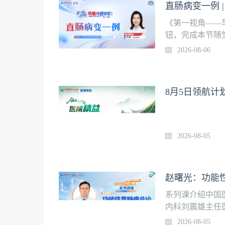
直肠病变一例 
《第一视角——
钮，完成本节随
任医师指导、早
2026-08-06
以术者第一视角
9月18日，在壹
例上线时间8月
8月5日领航
院消化内科本系
成内镜检查10
验。
2026-08-05
赵曙光：功能
系列课介绍中国
内科刘震雄主任
肠病系列讲座 |
2026-08-05