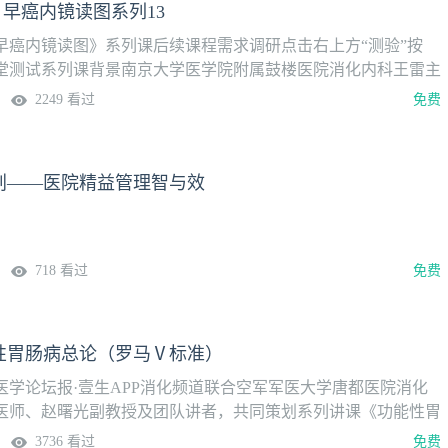
| 早癌内镜读图系列13
早癌内镜读图》系列课后续课程需求调研点击右上方“测验”按
堂测试系列课背景南京大学医学院附属鼓楼医院消化内科王雷主
癌亚专科策划的轻量系列课《第一视角 | 早癌内镜读图》，带你
2249 看过
免费
，沉浸式解析早癌内镜图像，高效提升诊断思维和能力。首期于
生APP·消化频道播出，欢迎关注，揭开真相。第13期直肠病变一
6日（周四）病例解析陈敏 主任医师南京大学医学院附属鼓楼医
计划——医院精益管理智与效
列课程由南京鼓楼医院消化内科内镜团队精心制作，团队年均完
万余例，早癌检出率位居全国前列，拥有丰富的临床经验和教学经
718 看过
免费
性胃肠病总论（罗马Ⅴ标准）
医学论坛报·壹生APP消化频道联合空军军医大学唐都医院消化
医师、赵曙光副教授及团队讲者，共同策划系列讲课《功能性胃
 罗马 V 更新版》，以脑肠轴为视角，重新解析胃肠动力相关发病
3736 看过
免费