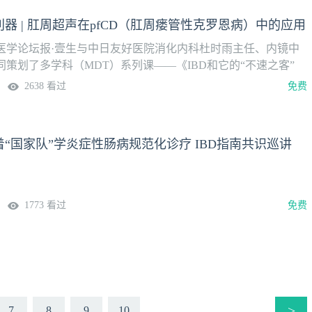
器 | 肛周超声在pfCD（肛周瘘管性克罗恩病）中的应用
医学论坛报·壹生与中日友好医院消化内科杜时雨主任、内镜中
策划了多学科（MDT）系列课——《IBD和它的“不速之客”
IBD及其合并症问题，每个话题都由消化、超声、影像、肛肠科
2638 看过
免费
别讲解。首个话题“IBD与肛瘘”，每周二在壹生App“消化”频
迎关注。第2讲床旁利器：肛周超声在pfCD（肛周瘘管性克罗恩
课专家陈亚军 医师中日友好医院超声医学科上线时间7月28日
“国家队”学炎症性肠病规范化诊疗 IBD指南共识巡讲
安排
1773 看过
免费
>
7
8
9
10