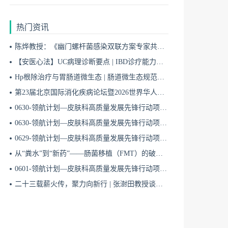
热门资讯
陈烨教授：《幽门螺杆菌感染双联方案专家共识（2026）》解读 | BIDDF2026
【安医心法】UC病理诊断要点 | IBD诊疗能力系统提升5
Hp根除治疗与胃肠道微生态 | 肠道微生态规范化诊疗4
第23届北京国际消化疾病论坛暨2026世界华人消化医师年会盛大开幕
0630-领航计划—皮肤科高质量发展先锋行动项目第六季第65期
0630-领航计划—皮肤科高质量发展先锋行动项目第六季第64期
0629-领航计划—皮肤科高质量发展先锋行动项目第六季第63期
从“粪水”到“新药”——肠菌移植（FMT）的破局与临床应用全景 | 肠道微生态规范化诊疗1
0601-领航计划—皮肤科高质量发展先锋行动项目第六季第42期
二十三载薪火传，聚力向新行 | 张澍田教授谈中国消化医学的传承与突破