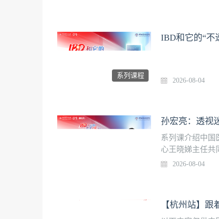
机制。帮助广大
疗误区，高效应
7点半，在壹生
IBD和它的“不
马 Ⅴ 标准）
1、功能性胃肠
框架与基层诊疗
系列课程
间8月5日（周三
2026-08-04
孙宏亮：透视迷
系列课介绍中国
心王晓娣主任共同
们》。课程聚焦
2026-08-04
等相关科室专家分
道持续更新，欢
日友好医院影像
【杭州站】跟着