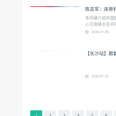
陈亚军：床旁利
系列课介绍中国
心王晓娣主任共同
们》。课程聚焦
2026-07-28
等相关科室专家分
道持续更新，欢
病）中的应用授
【长沙站】跟着
（周二）系列课
2026-07-26
1
2
3
4
5
6