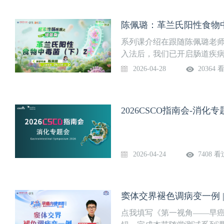
陈佩璐：革兰氏阳性食物中
系列课介绍在跟随陈佩璐老
入法后，我们已开启肠道疾病
全身性疾病在肠道也有表现，
2026-04-28
20364 
随佩璐老师在内镜诊断的路
兰氏阳性食物中毒菌（下）2内
2、肠镜物语：病例分享1-7
2026CSCO指南会-消化专
馨提示：微信搜索“壹生消化
过。欢迎添加消化助手微信“17
安排书籍推荐陈佩璐老师最
病例集》、《十二指肠内镜
2026-04-24
7408 看
疗实战病例集》《十二指肠内
凤凰科学技术出版社图书官方
例集》搜索“大肠肿瘤”《十
窦体交界褪色调病变一例 |
书同时购买有优惠哦！2. 添加出
点我填写《第一视角——早癌