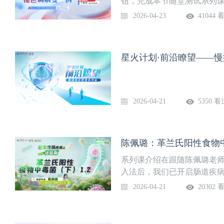
钮，完成本节随堂测试系列
任医师指导、早癌亚专科策划
2026-04-23
41044 
以术者第一视角，沉浸式解
9月18日，在壹生APP·消
色调病变一例上线时间4月2
星火计划·前沿瞭望——慢
学院附属鼓楼医院消化内科
作，团队年均完成内镜检查1
床经验和教学经验。
2026-04-21
5350 看
陈佩璐：革兰氏阳性食物中
系列课介绍在跟随陈佩璐老
入法后，我们已开启肠道疾病
全身性疾病在肠道也有表现，
2026-04-21
20302 
随佩璐老师在内镜诊断的路
兰氏阳性食物中毒菌（下）1
感染2、物语小知识：产气性