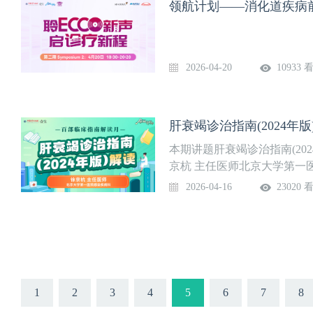
领航计划——消化道疾病前
4、小结授课专家陈佩璐上线
化学院”，关注后免费获得上
信“17600861273”，
最新译著推介：《内镜医生
2026-04-20
10933 
镜图谱》【本书特色】《内
肠内镜图谱》【现货购买方式
官方旗舰店”《内镜医生和技
肝衰竭诊治指南(2024年版
瘤”《十二指肠内镜图谱》搜
哦！2. 添加出版社易编辑微信号1
本期讲题肝衰竭诊治指南(20
京杭 主任医师北京大学第一
疗指南(2024年版)解读时间
2026-04-16
23020 
1
2
3
4
5
6
7
8