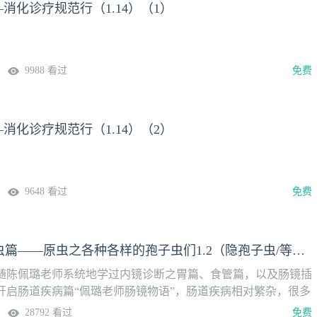
—消化诊疗规范行（1.14）（1）
9988 看过
免费
—消化诊疗规范行（1.14）（2）
9648 看过
免费
陈佩璐：寄生虫篇——原虫之各种各样的孢子虫们1.2（隐孢子虫/等孢子虫/圆孢子虫） | 肠镜物语
随陈佩璐老师系统地学过内镜诊断之胃篇、食管篇，以及肠镜插
开启肠道疾病篇“佩璐老师肠镜物语”，肠道疾病相对繁杂，很多
道也有表现，本篇将以“物语”的形式开启新的疾病介绍，欢迎跟
28792 看过
免费