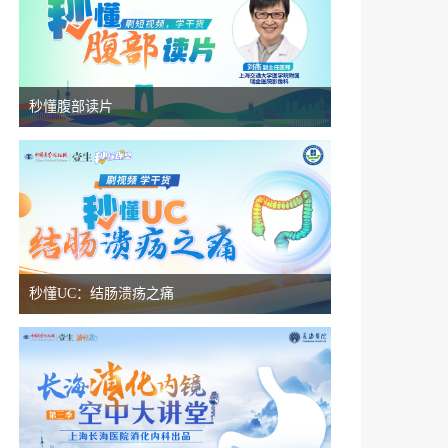
秒懂腹部读片
秒懂UC：结肠溃疡之痛