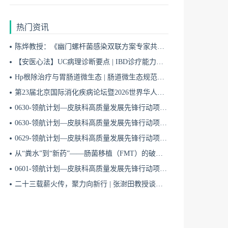
热门资讯
陈烨教授：《幽门螺杆菌感染双联方案专家共识（2026）》解读 | BIDDF2026
【安医心法】UC病理诊断要点 | IBD诊疗能力系统提升5
Hp根除治疗与胃肠道微生态 | 肠道微生态规范化诊疗4
第23届北京国际消化疾病论坛暨2026世界华人消化医师年会盛大开幕
0630-领航计划—皮肤科高质量发展先锋行动项目第六季第65期
0630-领航计划—皮肤科高质量发展先锋行动项目第六季第64期
0629-领航计划—皮肤科高质量发展先锋行动项目第六季第63期
从“粪水”到“新药”——肠菌移植（FMT）的破局与临床应用全景 | 肠道微生态规范化诊疗1
0601-领航计划—皮肤科高质量发展先锋行动项目第六季第42期
二十三载薪火传，聚力向新行 | 张澍田教授谈中国消化医学的传承与突破