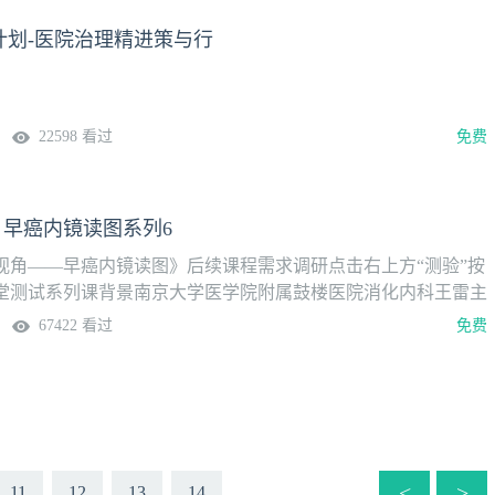
航计划-医院治理精进策与行
22598 看过
免费
| 早癌内镜读图系列6
视角——早癌内镜读图》后续课程需求调研点击右上方“测验”按
堂测试系列课背景南京大学医学院附属鼓楼医院消化内科王雷主
癌亚专科策划的轻量系列课《第一视角 | 早癌内镜读图》，带你
67422 看过
免费
，沉浸式解析早癌内镜图像，高效提升诊断思维和能力。首期于
生APP·消化频道播出，欢迎关注，揭开真相。第6期胃窦病变一
25日（周四）病例解析丁希伟 副主任医师南京大学医学院附属
科本系列课程由南京鼓楼医院消化内科内镜团队精心制作，团队
查10万余例，早癌检出率位居全国前列，拥有丰富的临床经验和
<
>
11
12
13
14