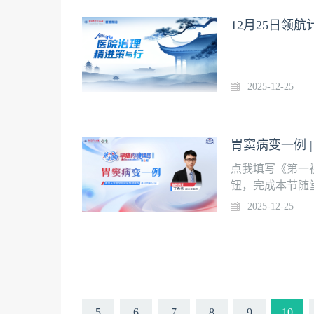
12月25日领
2025-12-25
胃窦病变一例 
点我填写《第一
钮，完成本节随
任医师指导、早
2025-12-25
以术者第一视角
9月18日，在壹
例上线时间12月
鼓楼医院消化内
年均完成内镜检
教学经验。
5
6
7
8
9
10