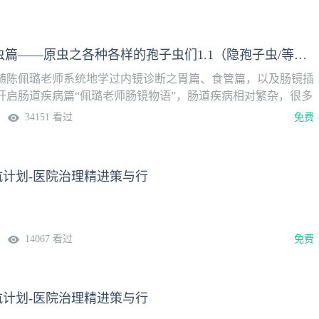
镜诊断的路上继续学习，打开思路，同时温故知新。本期讲题寄
各种各样的孢子虫们1.2（隐孢子虫/等孢子虫/圆孢子虫）内容
染病例分享2、小结3、小彩蛋-微孢子虫4、虫虫欢乐歌授课专
陈佩璐：寄生虫篇——原虫之各种各样的孢子虫们1.1（隐孢子虫/等孢子虫/圆孢子虫） | 肠镜物语
1月13日（周二）温馨提示：微信搜索“壹生消化学院”，关注
提醒，精彩内容不错过。欢迎添加消化助手微信
随陈佩璐老师系统地学过内镜诊断之胃篇、食管篇，以及肠镜插
1273”，进入论坛报消化内镜群交流。课程安排书籍推荐陈佩璐老师最
开启肠道疾病篇“佩璐老师肠镜物语”，肠道疾病相对繁杂，很多
内镜医生和技师的大肠肿瘤诊疗实战病例集》、《十二指肠内镜
道也有表现，本篇将以“物语”的形式开启新的疾病介绍，欢迎跟
34151 看过
免费
色】《内镜医生和技师的大肠肿瘤诊疗实战病例集》《十二指肠
镜诊断的路上继续学习，打开思路，同时温故知新。本期讲题寄
货购买方式】1. 京东搜索店铺“江苏凤凰科学技术出版社图书官
各种各样的孢子虫们1.1（隐孢子虫/等孢子虫/圆孢子虫）内容
镜医生和技师的大肠肿瘤诊疗实战病例集》搜索“大肠肿瘤”《十
的流行病学与感染路径2、孢子虫的临床表现、内镜及病理表现、
领航计划-医院治理精进策与行
搜索“十二指肠”～～佩璐老师两本书同时购买有优惠哦！2. 添
专家陈佩璐上线时间1月6日（周二）温馨提示：微信搜索“壹生
15295522866
注后免费获得上课提醒，精彩内容不错过。欢迎添加消化助手微
61273”，进入论坛报消化内镜群交流。课程安排书籍推荐陈佩璐老师
《内镜医生和技师的大肠肿瘤诊疗实战病例集》、《十二指肠内
14067 看过
免费
特色】《内镜医生和技师的大肠肿瘤诊疗实战病例集》《十二指
现货购买方式】1. 京东搜索店铺“江苏凤凰科学技术出版社图书
内镜医生和技师的大肠肿瘤诊疗实战病例集》搜索“大肠肿瘤”
领航计划-医院治理精进策与行
图谱》搜索“十二指肠”～～佩璐老师两本书同时购买有优惠哦！
辑微信号15295522866