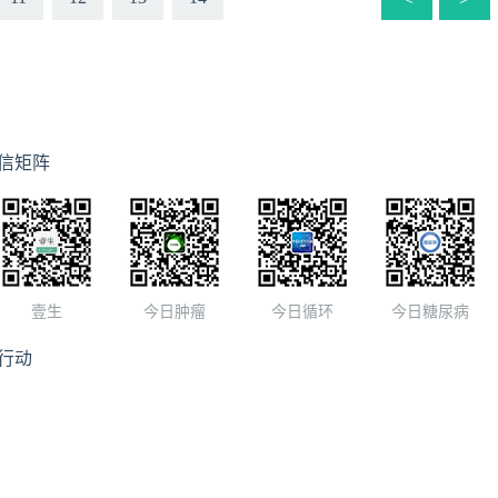
信矩阵
壹生
今日肿瘤
今日循环
今日糖尿病
行动