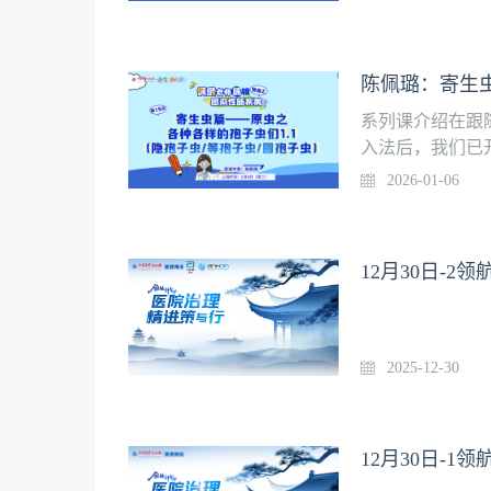
随佩璐老师在内
生虫篇——原虫之
简介1、孢子虫感
家陈佩璐上线时间
后免费获得上课
系列课介绍在跟
“1760086
入法后，我们已
新译著推介：《
全身性疾病在肠
2026-01-06
图谱》【本书特
随佩璐老师在内
内镜图谱》【现
生虫篇——原虫之
方旗舰店”《内
简介1、孢子虫
12月30日-2
二指肠内镜图谱》
诊断与治疗授课
加出版社易编辑微信号
消化学院”，关
信“176008
最新译著推介：
2025-12-30
镜图谱》【本书
肠内镜图谱》【
官方旗舰店”《
12月30日-1
《十二指肠内镜
2. 添加出版社易编