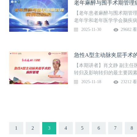
老年麻醉与围手术期管理
【老年患者麻醉与围术期管
老年学和老年医学学会脑疾
院）和国家老年麻醉联盟（N
2025-11-30
29682 
死的老年患者行胸腔探查止血
肺叶切除术的麻醉与围手术
急性A型主动脉夹层手术的
【本期讲者】肖文静 副主任
转归及影响转归的最主要因素2
患者围术期麻醉管理一般原
2025-11-18
23212 
1
2
3
4
5
6
7
8