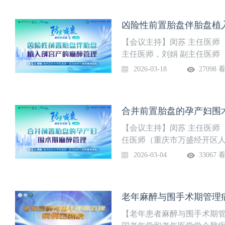
麻醉策略、器官保护、风险
患者麻醉管理的规范化、精准化
底的周六更新一期，敬请关注
妊娠合并冠心病行剖宫产术病
【会议主持】闵苏 主任医师
分享
主任医师，刘娟 副主任医师
衰”理念是重庆医科大学附属
2026-03-18
27098 
（ERAS）基础上提出的围
于通过系统性的术前病情评估
醉、功能调控与维护（减衰）
合并前置胎盘的孕产妇围术
质量管理模式。这一模式融
协作，尤其适用于高龄、合
【会议主持】闵苏 主任医师
任医师（重庆市万盛经开区人
医科大学附属第一医院麻醉科
2026-03-04
33067 
出的围手术期质量管理新路
病情评估和风险预测与预康复
（减衰）、 术后多模式干预
老年麻醉与围手术期管理
模式融合了循证医学、生理
龄、合并症多、生理储备低
【老年患者麻醉与围手术期