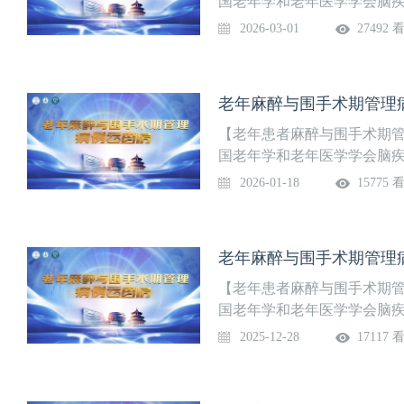
国老年学和老年医学学会脑
院）和国家老年麻醉联盟（N
2026-03-01
27492 
通气功能障碍的老年患者行胸
亚临床甲减的老年患者行胸
老年麻醉与围手术期管理
【老年患者麻醉与围手术期
国老年学和老年医学学会脑
院）和国家老年麻醉联盟（N
2026-01-18
15775 
度狭窄的老年患者行立体定向
性脑梗死及冠状动脉多支严
与围手术期管理
老年麻醉与围手术期管理
【老年患者麻醉与围手术期
国老年学和老年医学学会脑
院）和国家老年麻醉联盟（N
2025-12-28
17117 
滞的高龄患者行胸椎后路椎间
高龄患者行髋关节置换术的