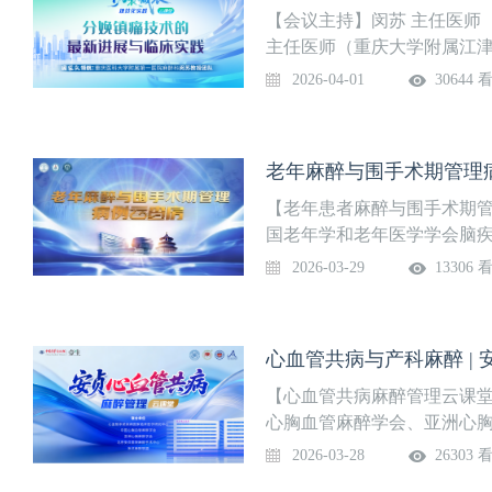
【会议主持】闵苏 主任医师
主任医师（重庆大学附属江津
庆医科大学附属第一医院麻醉
2026-04-01
30644 
提出的围手术期质量管理新
前病情评估和风险预测与预康
护（减衰）、 术后多模式干
老年麻醉与围手术期管理
一模式融合了循证医学、生
高龄、合并症多、生理储备
【老年患者麻醉与围手术期
国老年学和老年医学学会脑
院）和国家老年麻醉联盟（N
2026-03-29
13306 
认知功能障碍老年患者行胸腔
阻塞综合征的老年患者行超
心血管共病与产科麻醉 |
【心血管共病麻醉管理云课
心胸血管麻醉学会、亚洲心
联盟联合主办。本栏目聚焦
2026-03-28
26303 
难点与前沿进展，汇聚国内