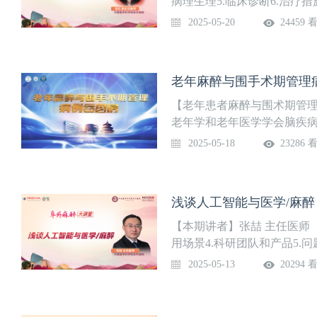
病理生理5.临床诊断6.治疗措
2025-05-20
24459 
老年麻醉与围手术期管理
【老年患者麻醉与围术期管
老年学和老年医学学会脑疾
院）和国家老年麻醉联盟（N
2025-05-18
23286 
重度狭窄的超高龄患者行股
术期管理2、合并尿毒症的脆
期管理
浅谈人工智能与医学/麻醉 
【本期讲者】张喆 主任医师【
用场景4.科研团队和产品5.问
2025-05-13
20294 