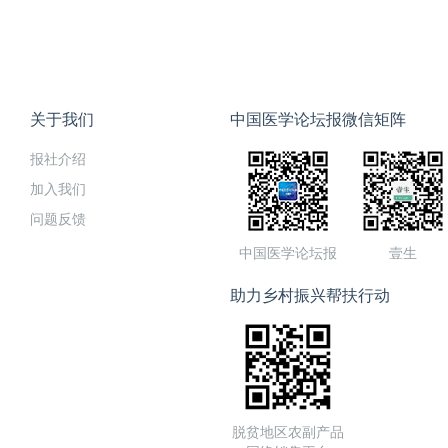
关于我们
中国医学论坛报微信矩阵
报社介绍
加入我们
问题反馈
中国医学论坛报
壹生
助力乡村振兴帮扶行动
脱贫地区农副产品