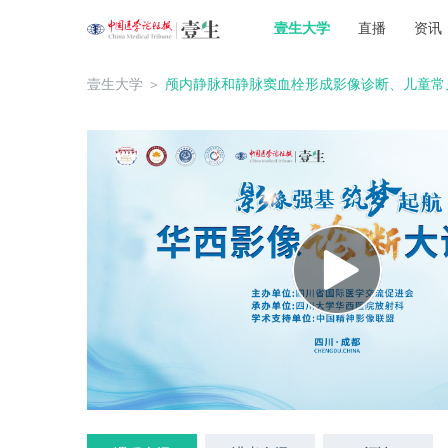
壹生大学
直播
资讯
壹生大学
＞
颅内静脉和静脉窦血栓形成影像诊断、儿童常