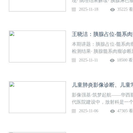
现· 病理结果解读· 胰腺淋巴
二）授课专家：王启苑 主治
2025-11-18
35225 
王晓洁：胰腺占位-髓系肉
本期讲题：胰腺占位-髓系肉瘤
检测结果· 胰腺髓系肉瘤诊断
时间：2025年11月11日
2025-11-11
18500 
属第二医院系列课程安排：
影像强基·筑梦起航——华西
代医院建设中，放射科是一
都需要通过放射科达到明确的
2025-11-06
47305 
会议”之华西影像诊断大讲堂
诊断思路和临床实战等多角
会议信息：主办：四川省国