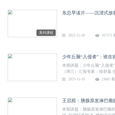
诊断思路和临床实战等多角
会议信息：主办：四川省国
东总早读片——沉浸式放
持：中国精神影像联盟直播时间：2
及日程：
系列课程
2025-11-20
167271
少年丘脑“入侵者”：谁在操
本期讲题：少年丘脑“入侵者”
（周三）汇报专家：徐舒嘉 
副主任医师 东部战区总医院
2025-11-19
23005 
本期讲题：胰腺原发淋巴瘤的