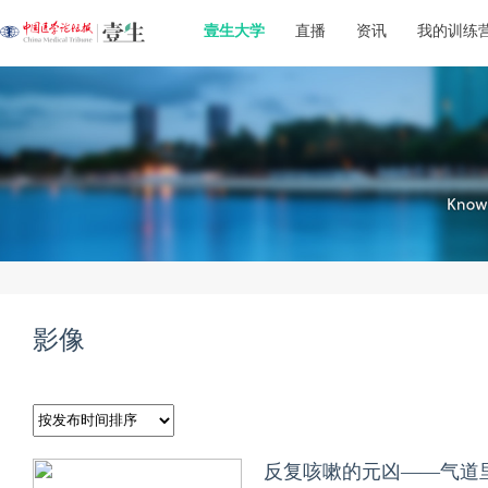
壹生大学
直播
资讯
我的训练
影像
反复咳嗽的元凶——气道里的