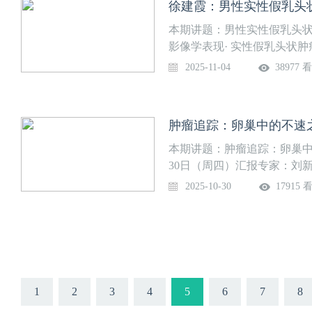
持：中国精神影像联盟直播时间：2
及日程：
本期讲题：男性实性假乳头状
影像学表现· 实性假乳头状肿
诊疗方案上线时间：2025年
2025-11-04
38977 
中医药大学附属第二医院系
本期讲题：肿瘤追踪：卵巢中
30日（周四）汇报专家：刘
主治医师 北京协和医院放射
2025-10-30
17915 
1
2
3
4
5
6
7
8