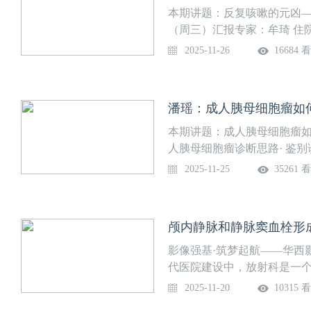
本期讲题：反复咳嗽的元凶——气
（周三）汇报专家：牟琦 住
主任医师 东部战区总医院放
2025-11-26
16684 
本期讲题：成人胰母细胞瘤如
人胰母细胞瘤诊断思路· 鉴
2025年11月25日（周二
2025-11-25
35261 
院系列课程安排
影像强基·筑梦起航——华西
代医院建设中，放射科是一
都需要通过放射科达到明确的
2025-11-20
10315 
会议”之华西影像诊断大讲堂