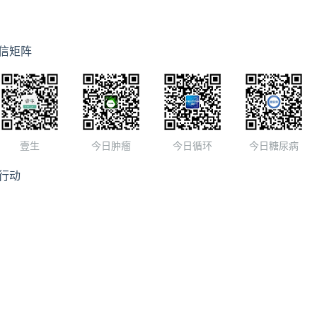
信矩阵
壹生
今日肿瘤
今日循环
今日糖尿病
行动