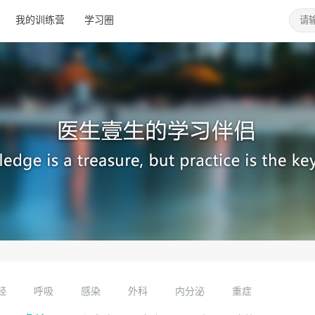
我的训练营
学习圈
经
呼吸
感染
外科
内分泌
重症