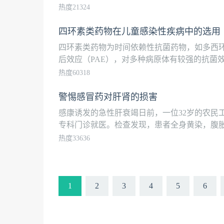
热度21324
四环素类药物在儿童感染性疾病中的选用
四环素类药物为时间依赖性抗菌药物，如多西
后效应（PAE），对多种病原体有较强的抗菌效
热度60318
警惕感冒药对肝肾的损害
感康诱发的急性肝衰竭日前，一位32岁的农民
专科门诊就医。检查发现，患者全身黄染，腹胀，
热度33636
1
2
3
4
5
6