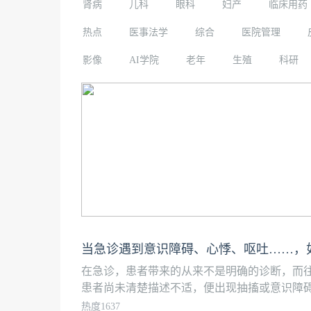
肾病
儿科
眼科
妇产
临床用药
热点
医事法学
综合
医院管理
影像
AI学院
老年
生殖
科研
当急诊遇到意识障碍、心悸、呕吐……，如
在急诊，患者带来的从来不是明确的诊断，而往往是：
患者尚未清楚描述不适，便出现抽搐或意识障碍。
热度1637