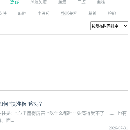
急诊
风湿免疫
血液
口腔
血栓
皮肤
麻醉
中医药
整形美容
精神
检验
何“快准稳”应对？
“心里慌得厉害”“吃什么都吐”“头痛得受不了”“......”也有
面...
2026-07-31