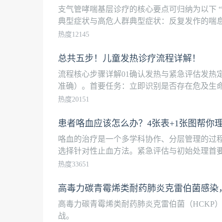
支气管哮喘基层诊疗的核心要点可归纳为以下 “识
典型症状与高危人群典型症状：反复发作的喘息、
热度12145
总共五步！儿童发热诊疗流程详解！
流程核心步骤详解01确认发热与紧急评估发热定义：肛
准确）。首要任务：立即识别是否存在危及生命的
热度20151
患者咯血应该怎么办？4张表+1张图帮你
咯血的治疗是一个多学科协作、分层管理的过
选择针对性止血方法。紧急评估与初始处理首要任
热度33651
高毒力碳青霉烯类耐药肺炎克雷伯菌感染
高毒力碳青霉烯类耐药肺炎克雷伯菌（HCKP
战。