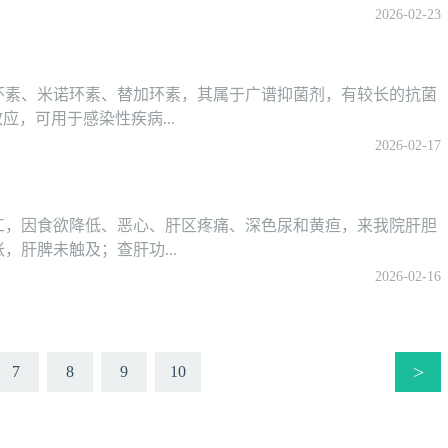
2026-02-23
环素、米诺环素、替加环素，其属于广谱抑菌剂，有较长的抗菌
应，可用于感染性疾病...
2026-02-17
工，因食欲降低、恶心、肝区疼痛、深色尿和黄疸，来我院肝胆
肝脾未触及；查肝功...
2026-02-16
>
7
8
9
10