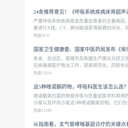
24条推荐意见！《呼吸系统疾病床旁超声诊
严重呼吸系统疾病是急危重症患者的主要病因
要进行X线、CT、肺动脉造影等耗费时间长、花
热度9670
国家卫生健康委、国家中医药局发布《埃博
各省、自治区、直辖市及新疆生产建设兵团卫
拉病毒病医疗救治工作，提高规范化、同质化诊疗
热度12034
这5种喹诺酮药物，呼吸科医生该怎么选？
喹诺酮类抗菌药物是呼吸与危重症医学科常用的
沙星以及环丙沙星这5种喹诺酮类药物。它们在抗
热度13188
从指南看，支气管哮喘基层诊疗的关键点