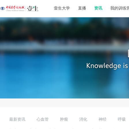
壹生大学
直播
资讯
我的训练
最新资讯
心血管
肿瘤
消化
神经
呼吸