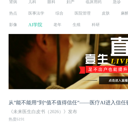
肾病
儿科
眼科
妇产
临床用药
急诊
热点
医事法学
综合
医院管理
皮肤
麻
AI学院
影像
老年
生殖
科研
从”能不能用”到“值不值得信任”——医疗AI进入信
《未来医生白皮书（2026）》发布
热度6191