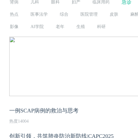
急诊
肾病
儿科
眼科
妇产
临床用药
热点
医事法学
综合
医院管理
皮肤
麻
影像
AI学院
老年
生殖
科研
一例SCAP病例的救治与思考
热度14004
创新引领，共筑肺炎防治新防线|CAPC2025