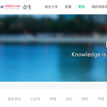
壹生大学
直播
资讯
我的训练
最新资讯
心血管
肿瘤
消化
神经
呼吸