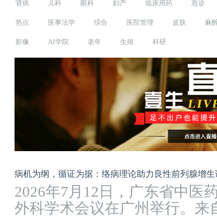
肾病
儿科
眼科
妇产
临床用药
急诊
热点
医事法学
综合
医院管理
皮肤
麻
影像
AI学院
老年
生殖
科研
病机为纲，循证为据：络病理论助力良性前列腺增生
2026年7月12日，广东省中
外科学术会议在广州举行。来