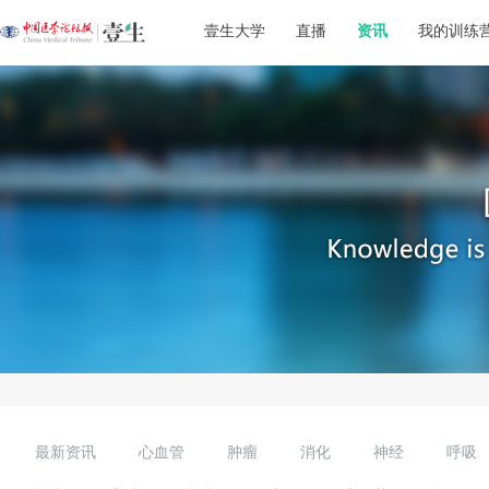
壹生大学
直播
资讯
我的训练
最新资讯
心血管
肿瘤
消化
神经
呼吸