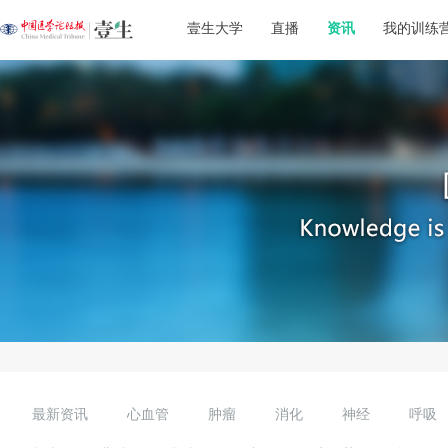
壹生大学
直播
资讯
我的训练
最新资讯
心血管
肿瘤
消化
神经
呼吸