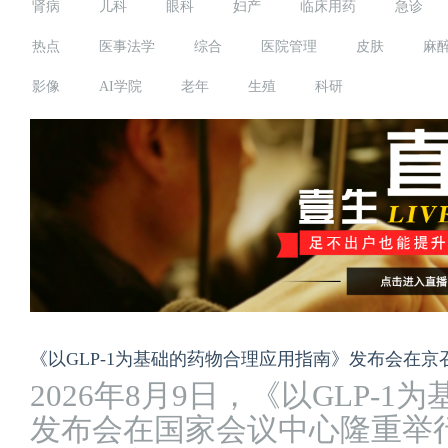
肾病
儿科
眼科
妇产
临床用药
急诊
热点
医事法学
综合
医院管理
皮肤
麻
影像
AI学院
老年
生殖
科研
《以GLP-1为基础的药物合理应用指南》发布会在
2026年8月9日，《以GLP-
发布会在国家会议中心隆重举