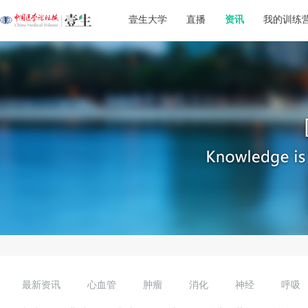
壹生大学
直播
资讯
我的训练
最新资讯
心血管
肿瘤
消化
神经
呼吸