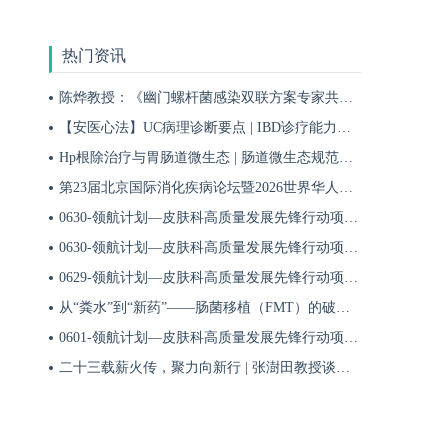
热门资讯
陈烨教授：《幽门螺杆菌感染双联方案专家共识（2026）》解读 | BIDDF2026
【安医心法】UC病理诊断要点 | IBD诊疗能力系统提升5
Hp根除治疗与胃肠道微生态 | 肠道微生态规范化诊疗4
第23届北京国际消化疾病论坛暨2026世界华人消化医师年会盛大开幕
0630-领航计划—皮肤科高质量发展先锋行动项目第六季第65期
0630-领航计划—皮肤科高质量发展先锋行动项目第六季第64期
0629-领航计划—皮肤科高质量发展先锋行动项目第六季第63期
从“粪水”到“新药”——肠菌移植（FMT）的破局与临床应用全景 | 肠道微生态规范化诊疗1
0601-领航计划—皮肤科高质量发展先锋行动项目第六季第42期
二十三载薪火传，聚力向新行 | 张澍田教授谈中国消化医学的传承与突破