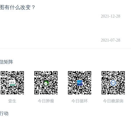
电图有什么改变？
2021-12-28
2021-07-28
信矩阵
壹生
今日肿瘤
今日循环
今日糖尿病
行动