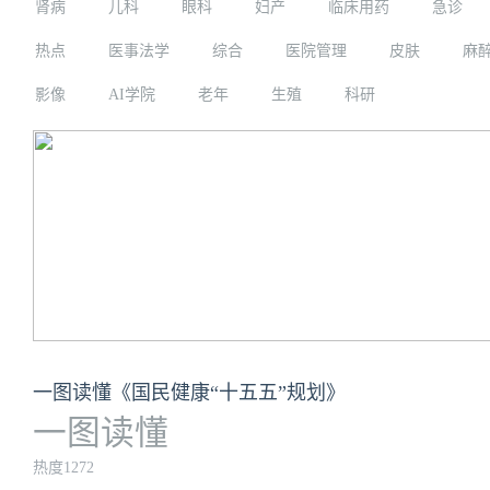
肾病
儿科
眼科
妇产
临床用药
急诊
热点
医事法学
综合
医院管理
皮肤
麻
影像
AI学院
老年
生殖
科研
一图读懂《国民健康“十五五”规划》
一图读懂
热度1272