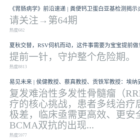
《胃肠病学》前沿速递 | 粪便钙卫蛋白亚基检测揭
请关注→第64期
热度682
夏秋交替，RSV伺机而动，这件事需要为宝宝提前做
提前一针，守护整个危险期。
热度8813
易见未来 | 侯健教授、蔡真教授、贡铁军教授：埃纳
复发难治性多发性骨髓瘤（R
疗的核心挑战，患者多线治疗
极差，临床亟需更高效、更安
BCMA双抗的出现...
热度5977