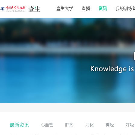
壹生大学
直播
资讯
我的训练
最新资讯
心血管
肿瘤
消化
神经
呼吸