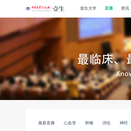
壹生大学
直播
资讯
最新直播
心血管
肿瘤
消化
神经