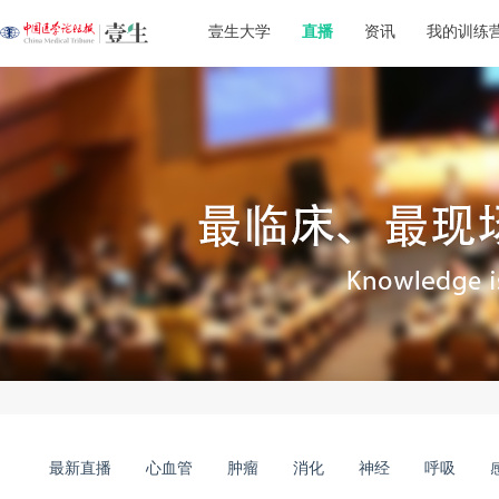
壹生大学
直播
资讯
我的训练
最新直播
心血管
肿瘤
消化
神经
呼吸