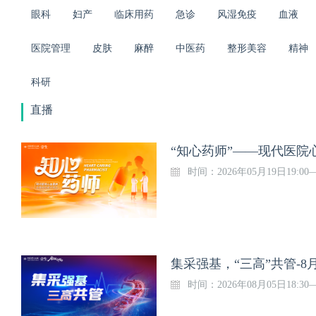
眼科
妇产
临床用药
急诊
风湿免疫
血液
医院管理
皮肤
麻醉
中医药
整形美容
精神
科研
直播
“知心药师”——现代医院
时间：2026年05月19日19:00
集采强基，“三高”共管-8
时间：2026年08月05日18:30