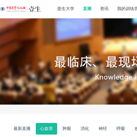
壹生大学
直播
资讯
我的训练
最新直播
心血管
肿瘤
消化
神经
呼吸