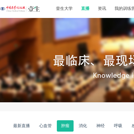
壹生大学
直播
资讯
我的训练
最新直播
心血管
肿瘤
消化
神经
呼吸