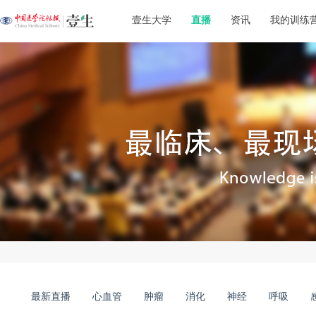
壹生大学
直播
资讯
我的训练
最新直播
心血管
肿瘤
消化
神经
呼吸