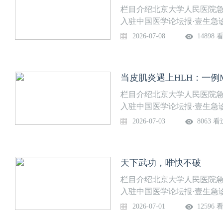
栏目介绍北京大学人民医院急
入驻中国医学论坛报·壹生急
部免费开放，供临床同道交流
2026-07-08
14898 
道。课程信息讲题：急性敌草
线时间：7月8日（周三）温
上课提醒，精彩内容不错过
当皮肌炎遇上HLH：一例
栏目介绍北京大学人民医院急
入驻中国医学论坛报·壹生急
部免费开放，供临床同道交流
2026-07-03
8063 看
道。课程信息讲题：当皮肌炎
冯瑞玲 医生讨论专家：刘思
馨提示：微信搜索“壹生急诊
天下武功，唯快不破
过。
栏目介绍北京大学人民医院急
入驻中国医学论坛报·壹生急
部免费开放，供临床同道交流
2026-07-01
12596 
道。课程信息讲题：天下武功