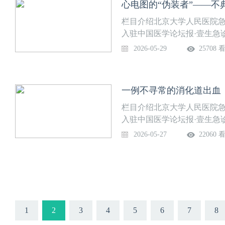
心电图的“伪装者”——不
栏目介绍北京大学人民医院急
入驻中国医学论坛报·壹生急
部免费开放，供临床同道交流
2026-05-29
25708 
道。课程信息讲题：心电图的
讨论专家：马丽，余剑波等上
生急诊学院”，关注后免费获
一例不寻常的消化道出血
栏目介绍北京大学人民医院急
入驻中国医学论坛报·壹生急
部免费开放，供临床同道交流
2026-05-27
22060 
道。课程信息讲题：一例不寻
莹，黄文凤，苗榕生等上线时
诊学院”，关注后免费获得上
1
2
3
4
5
6
7
8