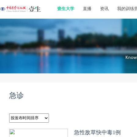
壹生大学
直播
资讯
我的训练
急诊
急性敌草快中毒1例