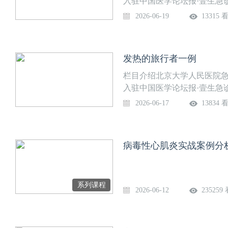
入驻中国医学论坛报·壹生急
部免费开放，供临床同道交流
2026-06-19
13315 
道。课程信息讲题：血小板涨
高培良，窦丽稳，石茂静等上
生急诊学院”，关注后免费获
发热的旅行者一例
栏目介绍北京大学人民医院急
入驻中国医学论坛报·壹生急
部免费开放，供临床同道交流
2026-06-17
13834 
道。课程信息讲题：发热的旅
剑波等上线时间：6月17日
后免费获得上课提醒，精彩
病毒性心肌炎实战案例分
系列课程
2026-06-12
235259