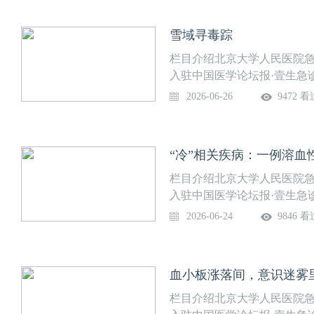
静，郭维，郭杨等上线时间：
院”，关注后免费获得上课提
雪域寻毒踪
栏目介绍北京大学人民医院急
入驻中国医学论坛报·壹生急
部免费开放，供临床同道交流
2026-06-26
9472 看
道。课程信息讲题：雪域寻毒
科）讨论专家：杜昌等上线时
诊学院”，关注后免费获得上
“冷”相关疾病：一例溶血
栏目介绍北京大学人民医院急
入驻中国医学论坛报·壹生急
部免费开放，供临床同道交流
2026-06-24
9846 看
道。课程信息讲题：“冷”相
讨论专家：马丽，于悦，裴晓
示：微信搜索“壹生急诊学院
血小板涨落间，意识迷雾
栏目介绍北京大学人民医院急