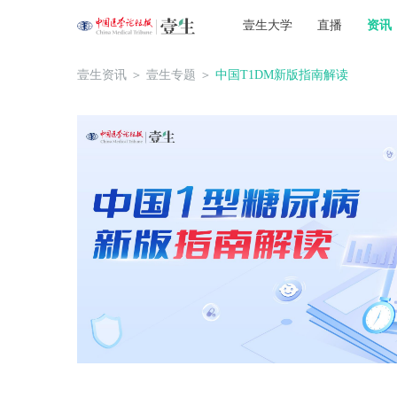
壹生大学
直播
资讯
壹生资讯
＞
壹生专题
＞
中国T1DM新版指南解读