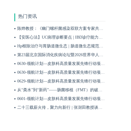
热门资讯
陈烨教授：《幽门螺杆菌感染双联方案专家共识（2026）》解读 | BIDDF2026
【安医心法】UC病理诊断要点 | IBD诊疗能力系统提升5
Hp根除治疗与胃肠道微生态 | 肠道微生态规范化诊疗4
第23届北京国际消化疾病论坛暨2026世界华人消化医师年会盛大开幕
0630-领航计划—皮肤科高质量发展先锋行动项目第六季第65期
0630-领航计划—皮肤科高质量发展先锋行动项目第六季第64期
0629-领航计划—皮肤科高质量发展先锋行动项目第六季第63期
从“粪水”到“新药”——肠菌移植（FMT）的破局与临床应用全景 | 肠道微生态规范化诊疗1
0601-领航计划—皮肤科高质量发展先锋行动项目第六季第42期
二十三载薪火传，聚力向新行 | 张澍田教授谈中国消化医学的传承与突破