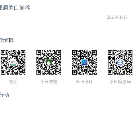
，强调关口前移
2023-01-13
信矩阵
壹生
今日肿瘤
今日循环
今日糖尿病
行动