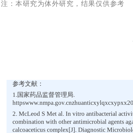
注：本研究为体外研究，结果仅供参考
参考文献：
1.国家药品监督管理局.
httpswww.nmpa.gov.cnzhuanticxylqxcxypxx2
2. McLeod S Met al. In vitro antibacterial acti
combination with other antimicrobial agents ag
calcoaceticus complex[J]. Diagnostic Microbiol