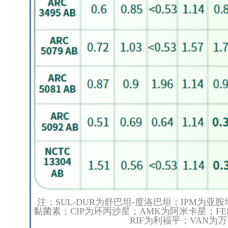
注：SUL-DUR为舒巴坦-度洛巴坦；IPM为亚
黏菌素；CIP为环丙沙星；AMK为阿米卡星；F
RIF为利福平；VAN为