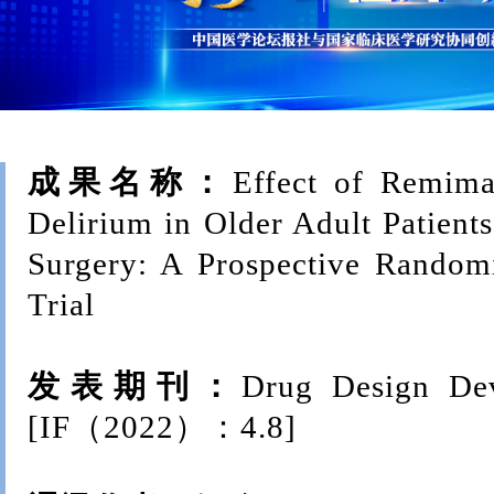
成果名
称：
Effect of Remima
Delirium in Older Adult Patien
Surgery: A Prospective Randomi
Trial
发表期刊：
Drug Design De
[IF（2022）：4.8]