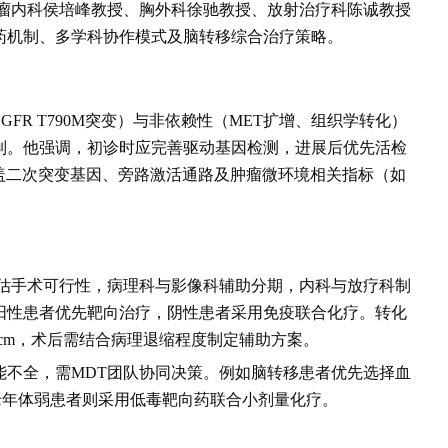
肿瘤内科侯培峰教授、胸外科徐驰教授、放射治疗科陈诚教授
药机制、多学科协作模式及脑转移综合治疗策略。
FR T790M突变）与非依赖性（MET扩增、组织学转化）
制。他强调，初诊时应完善驱动基因检测，进展后优先活检
覆盖二次突变基因、旁路激活通路及肿瘤微环境相关指标（如
评估手术可行性，病理科与影像科辅助分期，内科与放疗科制
阳性患者优先靶向治疗，阴性患者采用免疫联合化疗。转化
1cm，术后需结合病理退缩程度制定辅助方案。
能不全，需MDT团队协同决策。例如脑转移患者优先选择血
老年体弱患者则采用低毒靶向药联合小剂量化疗。