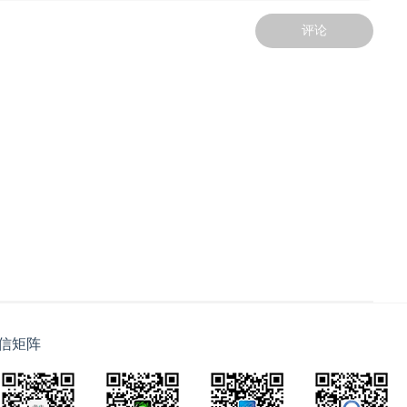
评论
信矩阵