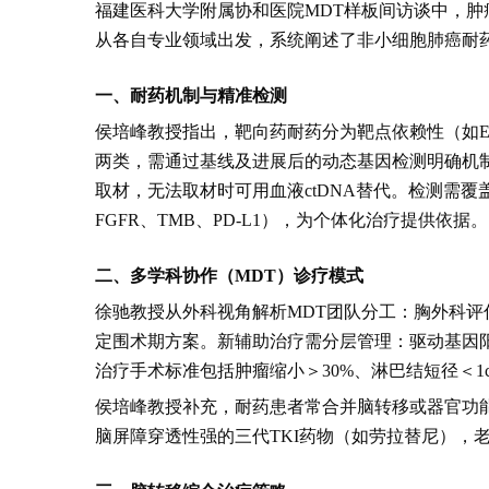
福建医科大学附属协和医院MDT样板间访谈中，
从各自专业领域出发，系统阐述了非小细胞肺癌耐
一、耐药机制与精准检测
侯培峰教授指出，靶向药耐药分为靶点依赖性（如EG
两类，需通过基线及进展后的动态基因检测明确机
取材，无法取材时可用血液ctDNA替代。检测需
FGFR、TMB、PD-L1），为个体化治疗提供依据。
二、多学科协作（MDT）诊疗模式
徐驰教授从外科视角解析MDT团队分工：胸外科
定围术期方案。新辅助治疗需分层管理：驱动基因
治疗手术标准包括肿瘤缩小＞30%、淋巴结短径＜
侯培峰教授补充，耐药患者常合并脑转移或器官功
脑屏障穿透性强的三代TKI药物（如劳拉替尼），