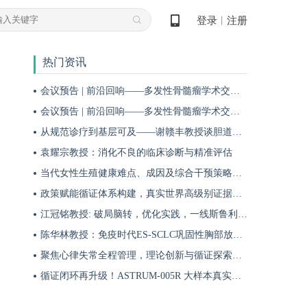
登录
注册
丨
热门资讯
会议预告 | 前沿回响——多发性骨髓瘤学术交流会第十九期即将启幕！
会议预告 | 前沿回响——多发性骨髓瘤学术交流会第十八期即将启幕！
从规范诊疗到基层可及——谢赣丰教授谈胆道肿瘤防治的本土化实践之路
袁耀宗教授：消化不良的临床诊断与精准评估
当代女性生殖健康难点、成因及综合干预策略——魏晗
政策赋能循证体系构建，真实世界高级别证据夯实斯鲁利单抗一线治疗广泛期小细胞肺癌临床地位
江冠铭教授: 破局脑转，优化实践，一线斯鲁利单抗联合化疗为小细胞肺癌脑转移患者带来颅内与全身双重获益
陈华林教授：免疫时代ES-SCLC巩固性胸部放疗再添真实世界循证依据——cTRT可独立改善患者生存获益
聚焦心律失常全程管理，理论创新与循证探索共筑诊疗新格局
循证闭环再升级！ASTRUM-005R 大样本真实世界研究，解锁斯鲁利单抗 ES-SCLC 全程管理新方案