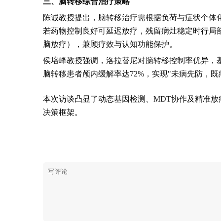
三、脑转移综合治疗策略
陈诚教授提出，脑转移治疗需根据负荷与症状个体化
若药物控制良好可延迟放疗，残留病灶稳定时行局部
脑放疗），兼顾疗效与认知功能保护。
侯培峰教授强调，洛拉替尼对脑转移控制率优异，基
脑转移患者颅内缓解率达72%，实现"未病先防，既
本次访谈凸显了动态基因检测、MDT协作及精准
决策框架。