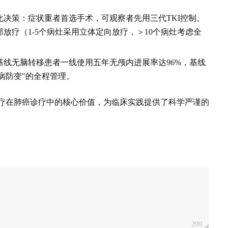
决策：症状重者首选手术，可观察者先用三代TKI控制。
放疗（1-5个病灶采用立体定向放疗，＞10个病灶考虑全
线无脑转移患者一线使用五年无颅内进展率达96%，基线
病防变"的全程管理。
放疗在肺癌诊疗中的核心价值，为临床实践提供了科学严谨的
200