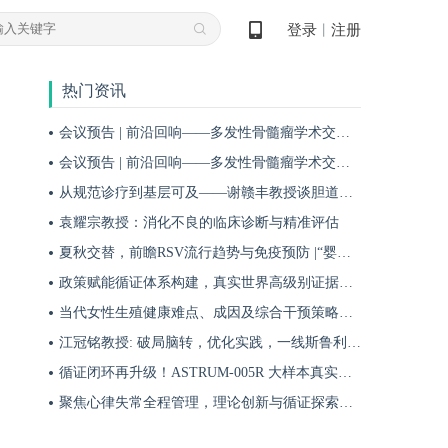
登录
注册
丨
热门资讯
会议预告 | 前沿回响——多发性骨髓瘤学术交流会第十八期即将启幕！
会议预告 | 前沿回响——多发性骨髓瘤学术交流会第十九期即将启幕！
从规范诊疗到基层可及——谢赣丰教授谈胆道肿瘤防治的本土化实践之路
袁耀宗教授：消化不良的临床诊断与精准评估
夏秋交替，前瞻RSV流行趋势与免疫预防 |“婴儿RSV预防圆桌派”专题访谈
政策赋能循证体系构建，真实世界高级别证据夯实斯鲁利单抗一线治疗广泛期小细胞肺癌临床地位
当代女性生殖健康难点、成因及综合干预策略——魏晗
江冠铭教授: 破局脑转，优化实践，一线斯鲁利单抗联合化疗为小细胞肺癌脑转移患者带来颅内与全身双重获益
循证闭环再升级！ASTRUM-005R 大样本真实世界研究，解锁斯鲁利单抗 ES-SCLC 全程管理新方案
聚焦心律失常全程管理，理论创新与循证探索共筑诊疗新格局