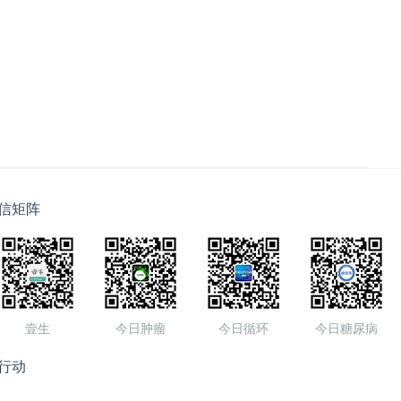
信矩阵
壹生
今日肿瘤
今日循环
今日糖尿病
行动