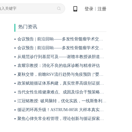
登录
注册
丨
热门资讯
会议预告 | 前沿回响——多发性骨髓瘤学术交流会第十八期即将启幕！
会议预告 | 前沿回响——多发性骨髓瘤学术交流会第十九期即将启幕！
从规范诊疗到基层可及——谢赣丰教授谈胆道肿瘤防治的本土化实践之路
袁耀宗教授：消化不良的临床诊断与精准评估
夏秋交替，前瞻RSV流行趋势与免疫预防 |“婴儿RSV预防圆桌派”专题访谈
政策赋能循证体系构建，真实世界高级别证据夯实斯鲁利单抗一线治疗广泛期小细胞肺癌临床地位
当代女性生殖健康难点、成因及综合干预策略——魏晗
江冠铭教授: 破局脑转，优化实践，一线斯鲁利单抗联合化疗为小细胞肺癌脑转移患者带来颅内与全身双重获益
循证闭环再升级！ASTRUM-005R 大样本真实世界研究，解锁斯鲁利单抗 ES-SCLC 全程管理新方案
聚焦心律失常全程管理，理论创新与循证探索共筑诊疗新格局