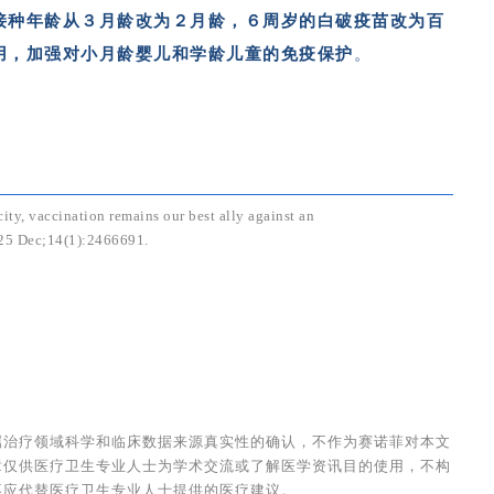
接种年龄从３月龄改为２月龄，６周岁的白破疫苗改为百
用，加强对小月龄婴儿和学龄儿童的免疫保护
。
ty, vaccination remains our best ally against an
025 Dec;14(1):2466691.
属治疗领域科学和临床数据来源真实性的确认，不作为赛诺菲对本文
章仅供医疗卫生专业人士为学术交流或了解医学资讯目的使用，不构
不应代替医疗卫生专业人士提供的医疗建议。