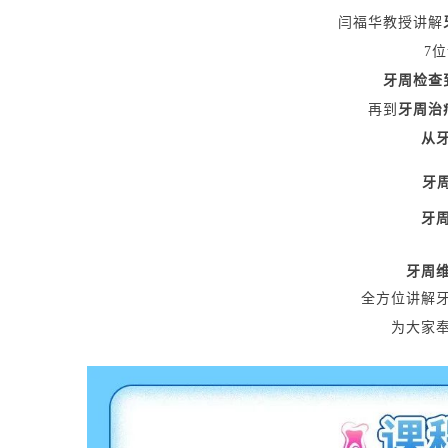
闫福华教授讲解
7
牙周检查
再到
牙周治
从
牙
牙
牙周
全方位讲解
为大家