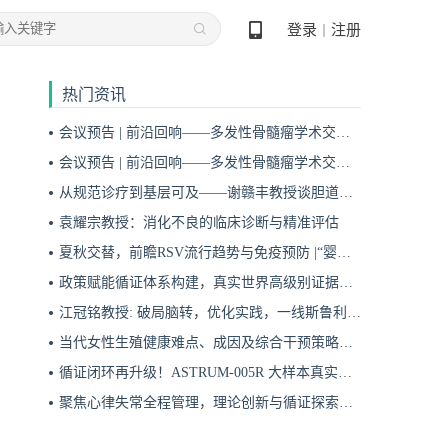
登录
注册
丨
热门资讯
会议预告 | 前沿回响——多发性骨髓瘤学术交流会第十八期即将启幕！
会议预告 | 前沿回响——多发性骨髓瘤学术交流会第十九期即将启幕！
从规范诊疗到基层可及——谢赣丰教授谈胆道肿瘤防治的本土化实践之路
袁耀宗教授：消化不良的临床诊断与精准评估
夏秋交替，前瞻RSV流行趋势与免疫预防 |“婴儿RSV预防圆桌派”专题访谈
政策赋能循证体系构建，真实世界高级别证据夯实斯鲁利单抗一线治疗广泛期小细胞肺癌临床地位
江冠铭教授: 破局脑转，优化实践，一线斯鲁利单抗联合化疗为小细胞肺癌脑转移患者带来颅内与全身双重获益
当代女性生殖健康难点、成因及综合干预策略——魏晗
循证闭环再升级！ASTRUM-005R 大样本真实世界研究，解锁斯鲁利单抗 ES-SCLC 全程管理新方案
聚焦心律失常全程管理，理论创新与循证探索共筑诊疗新格局