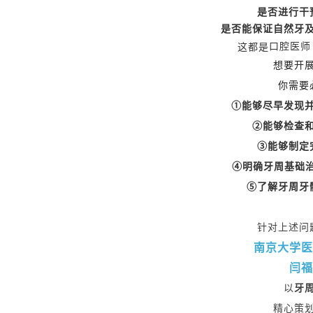
是否进行干
是否能保证自然牙
这都是
口腔医师
想要开
你需要
①能够尽早发现
②能够检查
③
能够制定
④明确
牙周基础
⑤了解牙周牙
针对上述问
南京大学医
闫福
以
牙
精心策