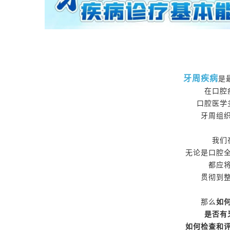
牙周疾病
是
在口腔
口腔医学
牙周
组
我们
无论是口腔
都应
贯彻到
那么
如
是否有
如何检查和