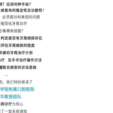
预？应用何种手段？
及修复体的稳定性及功能性
？
必须面对和重视的问题
展规范化牙周诊疗
必备哪些技能？
并判定
是否有牙周病损存在
和评估牙周病损的程度
完善的
牙周治疗计划
治疗
及手术治疗操作方法
髓联合病变的诊治思路
...
题，我们特别邀请了
学院附属口腔医院
华教授团队
周病诊疗
为核心
划了一套系统课程