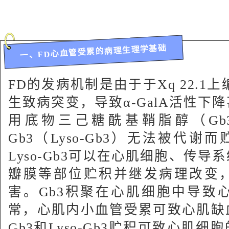
一、FD心血管受累的病理生理学基础
FD的发病机制是由于于Xq 22.1上
生致病突变，导致α‑GalA活性下
用底物三己糖酰基鞘脂醇（Gb
Gb3（Lyso‑Gb3）无法被代谢
Lyso‑Gb3可以在心肌细胞、传
瓣膜等部位贮积并继发病理改变
害。Gb3积聚在心肌细胞中导致
常，心肌内小血管受累可致心肌缺
Gb3和Lyso‑Gb3贮积可致心肌