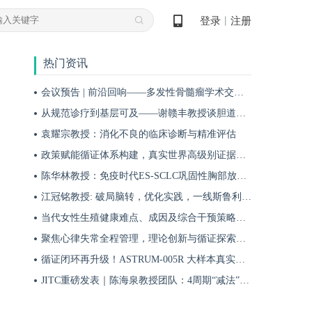
登录
注册
丨
热门资讯
会议预告 | 前沿回响——多发性骨髓瘤学术交流会第十八期即将启幕！
从规范诊疗到基层可及——谢赣丰教授谈胆道肿瘤防治的本土化实践之路
袁耀宗教授：消化不良的临床诊断与精准评估
政策赋能循证体系构建，真实世界高级别证据夯实斯鲁利单抗一线治疗广泛期小细胞肺癌临床地位
陈华林教授：免疫时代ES-SCLC巩固性胸部放疗再添真实世界循证依据——cTRT可独立改善患者生存获益
江冠铭教授: 破局脑转，优化实践，一线斯鲁利单抗联合化疗为小细胞肺癌脑转移患者带来颅内与全身双重获益
当代女性生殖健康难点、成因及综合干预策略——魏晗
聚焦心律失常全程管理，理论创新与循证探索共筑诊疗新格局
循证闭环再升级！ASTRUM-005R 大样本真实世界研究，解锁斯鲁利单抗 ES-SCLC 全程管理新方案
JITC重磅发表｜陈海泉教授团队：4周期“减法”方案成功探索可切除肺鳞癌围术期治疗新路径