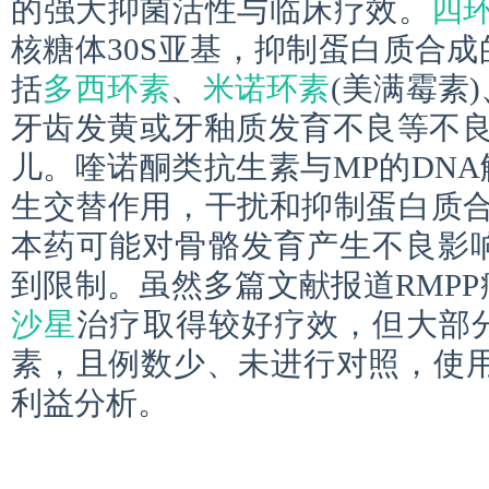
的强大抑菌活性与临床疗效。
四
核糖体30S亚基，抑制蛋白质合
括
多西环素
、
米诺环素
(美满霉素)
牙齿发黄或牙釉质发育不良等不良
儿。喹诺酮类抗生素与MP的DN
生交替作用，干扰和抑制蛋白质合
本药可能对骨骼发育产生不良影响
到限制。虽然多篇文献报道RMPP
沙星
治疗取得较好疗效，但大部
素，且例数少、未进行对照，使用
利益分析。