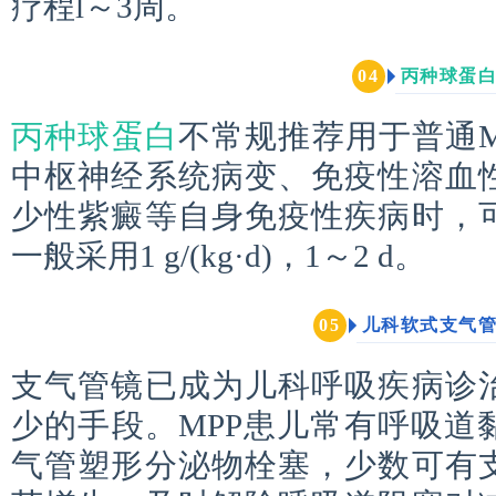
疗程l～3周。
丙种球蛋
0
4
丙种球蛋白
不常规推荐用于普通M
中枢神经系统病变、免疫性溶血
少性紫癜等自身免疫性疾病时，
一般采用1 g/(kg·d)，1～2 d。
儿科软式支气
0
5
支气管镜已成为儿科呼吸疾病诊
少的手段。MPP患儿常有呼吸道
气管塑形分泌物栓塞，少数可有