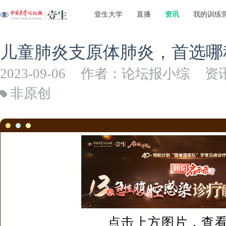
壹生大学
直播
资讯
我的训练
儿童肺炎支原体肺炎，首选哪
2023-09-06
作者：论坛报小综
资
非原创
点击上方图片，查