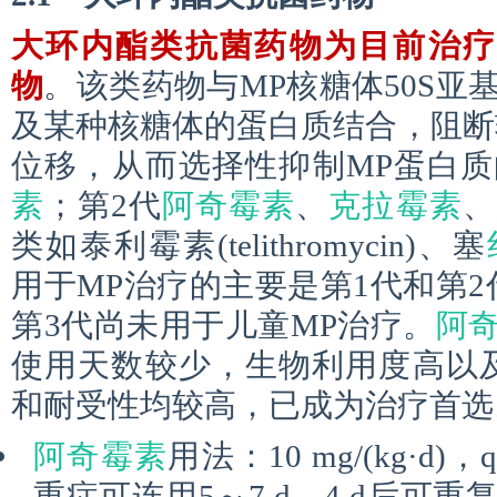
大环内酯类抗菌药物为目前治疗
物
。该类药物与MP核糖体50S亚
及某种核糖体的蛋白质结合，阻断
位移，从而选择性抑制MP蛋白质
素
；第2代
阿奇霉素
、
克拉霉素
、
类如泰利霉素(telithromycin)、塞
用于MP治疗的主要是第1代和第
第3代尚未用于儿童MP治疗。
阿
使用天数较少，生物利用度高以
和耐受性均较高，已成为治疗首选
阿奇霉素
用法：10 mg/(kg·d
重症可连用5～7 d，4 d后可