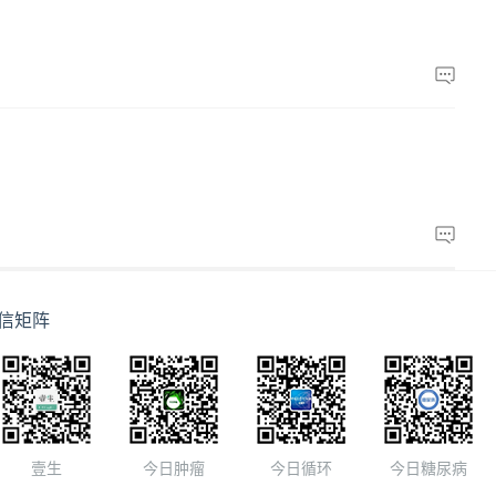
信矩阵
壹生
今日肿瘤
今日循环
今日糖尿病