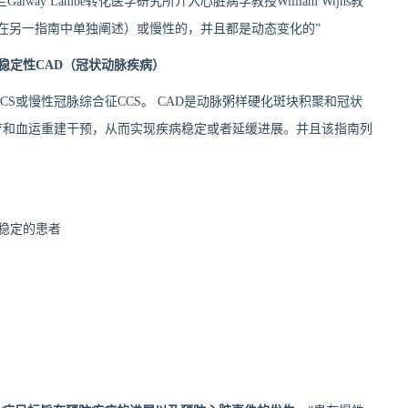
ay Lambe转化医学研究所介入心脏病学教授William Wijns教
（在另一指南中单独阐述）或慢性的，并且都是动态变化的”
稳定性CAD（冠状动脉疾病）
S或慢性冠脉综合征CCS。 CAD是动脉粥样硬化斑块积聚和冠状
疗和血运重建干预，从而实现疾病稳定或者延缓进展。并且该指南列
稳定的患者