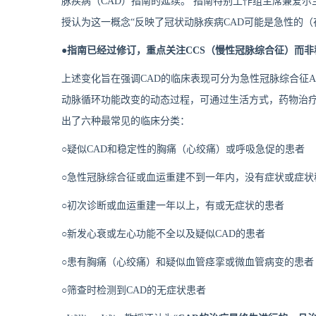
脉疾病（CAD）指南的延续。 指南特别工作组主席兼爱尔兰Galw
授认为这一概念“反映了冠状动脉疾病CAD可能是急性的
●指南已经过修订，重点关注CCS（慢性冠脉综合征）而非
上述变化旨在强调CAD的临床表现可分为急性冠脉综合征AC
动脉循环功能改变的动态过程，可通过生活方式，药物治
出了六种最常见的临床分类：
○疑似CAD和稳定性的胸痛（心绞痛）或呼吸急促的患者
○急性冠脉综合征或血运重建不到一年内，没有症状或症状
○初次诊断或血运重建一年以上，有或无症状的患者
○新发心衰或左心功能不全以及疑似CAD的患者
○患有胸痛（心绞痛）和疑似血管痉挛或微血管病变的患者
○筛查时检测到CAD的无症状患者