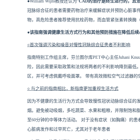
●William Wijns教授还认为“
CAD的治疗是终生进行的，且
冠脉综合征的患者需要药物治疗来缓解症状并预防心脏事件
物，高危险患者推荐使用抗栓药物，而血管紧张素转换酶（
●该指南强调健康生活方式行为和其他预防措施在降低后续
○首次强调污染和噪音对慢性冠脉综合征患者不利影响
指南特别工作组主席，芬兰图尔库PET中心主任Juhani K
险，因此需要采取政策和法规将两者的不利影响降到最低。
区，并可考虑佩戴呼吸面罩。 带有高效微粒空气过滤器的
○ 与之前的指南相比，新指南更加重视生活方式
因为不健康的生活行为方式会导致慢性冠状动脉综合征的
烟。避免被动吸烟，多吃蔬菜、水果和粗粮，并限制饱和脂
至60分钟的中等体力活动。 对于没有症状（如胸痛）的
心脏病发作和过早死亡，尤其对于老年患者