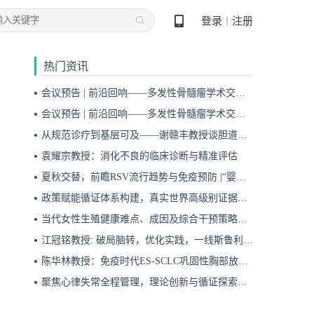
登录
注册
丨
热门资讯
会议预告 | 前沿回响——多发性骨髓瘤学术交流会第十九期即将启幕！
会议预告 | 前沿回响——多发性骨髓瘤学术交流会第十八期即将启幕！
从规范诊疗到基层可及——谢赣丰教授谈胆道肿瘤防治的本土化实践之路
袁耀宗教授：消化不良的临床诊断与精准评估
夏秋交替，前瞻RSV流行趋势与免疫预防 |“婴儿RSV预防圆桌派”专题访谈
政策赋能循证体系构建，真实世界高级别证据夯实斯鲁利单抗一线治疗广泛期小细胞肺癌临床地位
当代女性生殖健康难点、成因及综合干预策略——魏晗
江冠铭教授: 破局脑转，优化实践，一线斯鲁利单抗联合化疗为小细胞肺癌脑转移患者带来颅内与全身双重获益
陈华林教授：免疫时代ES-SCLC巩固性胸部放疗再添真实世界循证依据——cTRT可独立改善患者生存获益
聚焦心律失常全程管理，理论创新与循证探索共筑诊疗新格局