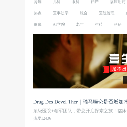
肾病
儿科
眼科
妇产
临床用药
热点
医事法学
综合
医院管理
影像
AI学院
老年
生殖
科研
Drug Des Devel Ther｜瑞马唑仑
顶级医院+领军团队，带您开启探索之旅！临床
热度12436