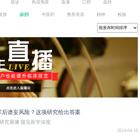
急诊
风湿免疫
血液
口腔
血栓
麻醉
皮肤
中医药
整形美容
精神
检验
是否增加术后谵妄风险？这项研究给出答案
研究展播 窥见医学深度
2024-04-16