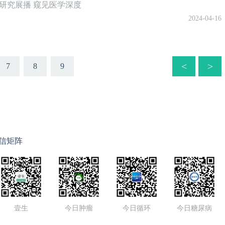
研究展播 窥见医学深度
2024-04-16
<
>
7
8
9
信矩阵
壹生
今日肿瘤
今日循环
今日糖尿病