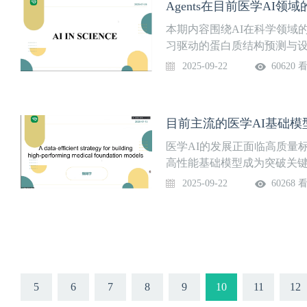
Agents在目前医学AI领
本期内容围绕AI在科学领域
习驱动的蛋白质结构预测与
较、智能体驱动的生物医学环
2025-09-22
60620 
白结构保护等多方面内容。
医学AI的发展正面临高质量
高性能基础模型成为突破关键
学 AI 基础模型架构，例如 T
2025-09-22
60268 
影像分析、病历文本理解等
5
6
7
8
9
10
11
12