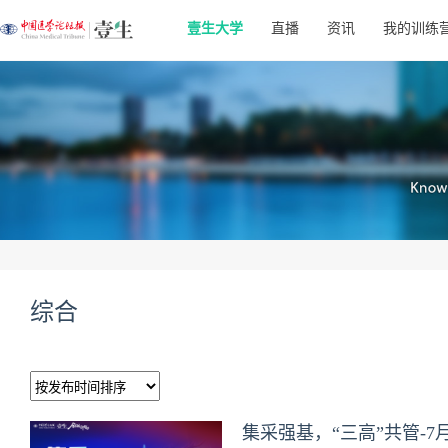
壹生大学
直播
资讯
我的训练
综合
集采强基，“三高”共管-7月