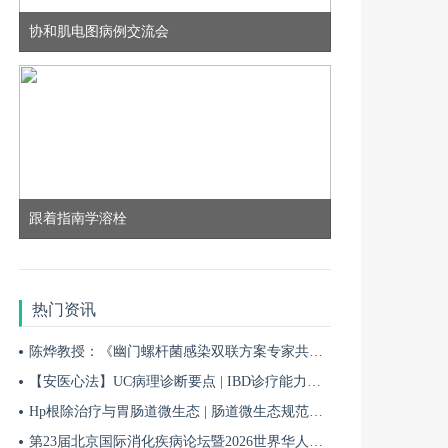
协和肌电图病例交流会
8月22日
19:00
全超：视神经脊髓炎谱系病的治疗进展
9月19日
19:00
跟着指南学溶栓
程忻：CAA规范化诊疗与研究进展
1月03日
热门资讯
19:00
陈烨教授：《幽门螺杆菌感染双联方案专家共识（2026）》解读 | BIDDF2026
刘丰韬：帕金森病免疫治疗初体验
【安医心法】UC病理诊断要点 | IBD诊疗能力系统提升5
Hp根除治疗与胃肠道微生态 | 肠道微生态规范化诊疗4
1月17日
第23届北京国际消化疾病论坛暨2026世界华人消化医师年会盛大开幕