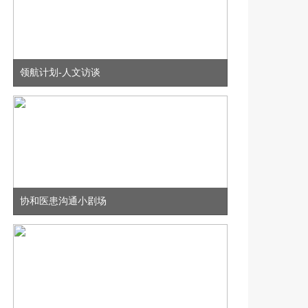
8.12多维聚焦，智领前沿——周围神经病规范化诊疗第二十二期
8月12日
领航计划-人文访谈
19:00
8月12日第九期|名院友约——偏头痛临床诊疗学术经验交流项目
8月13日
19:00
协和医患沟通小剧场
8月13日 | 罕见拾光 愈见希望
8月08日
19:00
孙一忞：帕金森病神经调控治疗新进展