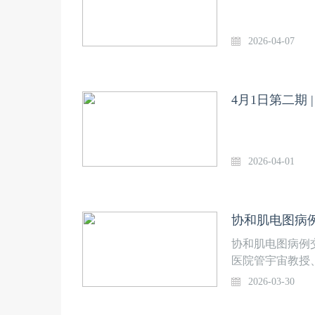
坛医院王伊龙教
开启“柳叶刀·壹
2026-04-07
4月1日第二期
2026-04-01
协和肌电图病例
协和肌电图病例
医院管宇宙教授
极具代表性的肌
2026-03-30
办单位：北京协和
19:00-21:15会