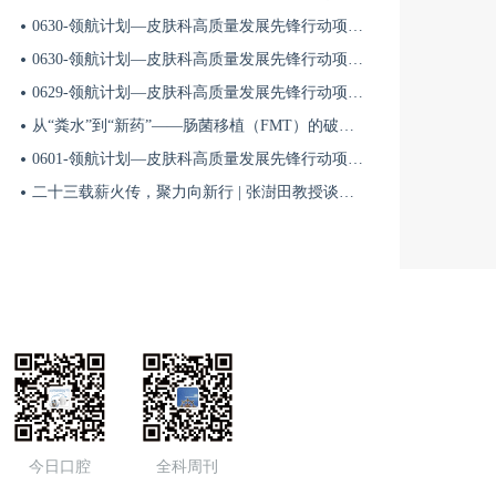
19:00
0630-领航计划—皮肤科高质量发展先锋行动项目第六季第65期
赵重波：神经内科临床诊疗思维的“定律与法则”
0630-领航计划—皮肤科高质量发展先锋行动项目第六季第64期
0629-领航计划—皮肤科高质量发展先锋行动项目第六季第63期
从“粪水”到“新药”——肠菌移植（FMT）的破局与临床应用全景 | 肠道微生态规范化诊疗1
8月18日
14:30
0601-领航计划—皮肤科高质量发展先锋行动项目第六季第42期
二十三载薪火传，聚力向新行 | 张澍田教授谈中国消化医学的传承与突破
0818北京-偏头痛与头晕眩晕诊疗
8月16日
08:30
全程协作·健康行——阿尔茨海默病全病程管理学术会议【8月16日 重庆站】
8月08日
09:30
今日口腔
全科周刊
【北京站】中国帕金森病治疗指南巡讲