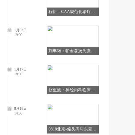
程忻：CAA规范化诊疗与研究进展
1月03日
19:00
刘丰韬：帕金森病免疫治疗初体验
1月17日
19:00
赵重波：神经内科临床诊疗思维的“定律与法则”
8月18日
14:30
0818北京-偏头痛与头晕眩晕诊疗