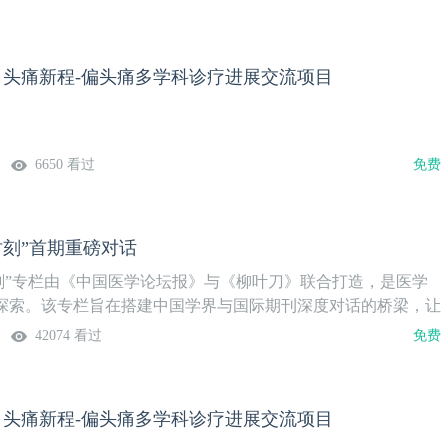
 | 头痛新程-偏头痛多学科诊疗进展交流项目
6650 看过
免费
时刻”首期重磅对话
时刻”专栏由《中国医学论坛报》与《柳叶刀》联合打造，是医学
探索。该专栏旨在搭建中国学界与国际期刊深度对话的桥梁，让
是高不可攀的学术高峰，而是能让中国学者展示优质研究、与全
42074 看过
免费
放平台。《中国医学论坛报》作为医学专业媒体，40余年来始终
步、赋能医者成长的初心。双方将依托各自优势，共同构建这一
，致力于向世界讲好中国医学科研故事，彰显中国医学创新实
 | 头痛新程-偏头痛多学科诊疗进展交流项目
创医学智慧在全球医学舞台绽放光彩。首都医科大学附属北京天