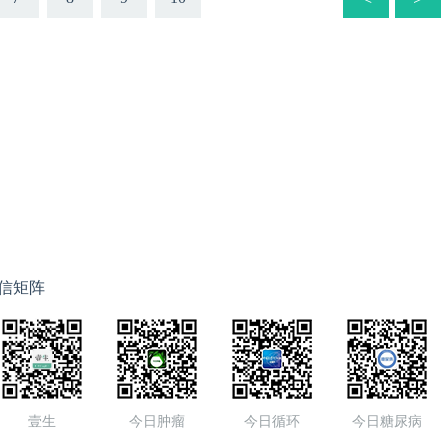
信矩阵
壹生
今日肿瘤
今日循环
今日糖尿病