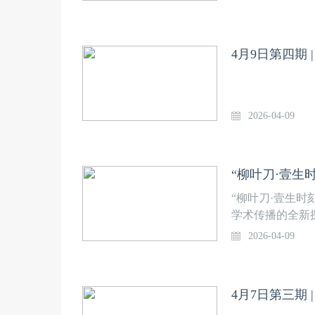
4月9日第四期
2026-04-09
“柳叶刀·壹生
“柳叶刀·壹生
学术传播的全新
《柳叶刀》不再
2026-04-09
球同行交流的开
坚守推动医学进
学术交流新阵地
4月7日第三期
力，推动中国原