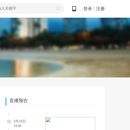
登录
注册
丨
8月08日
19:00
孙一忞：帕金森病神经调控治疗新进展
8月22日
19:00
全超：视神经脊髓炎谱系病的治疗进展
直播预告
9月19日
19:00