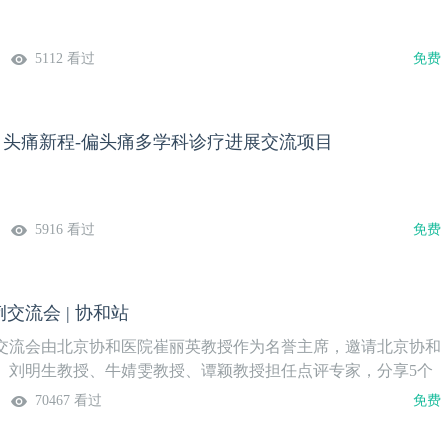
授和《柳叶刀》亚洲高级执行主编王辉做客“壹号会客厅”，共同
生时刻”专栏首期学术对话。
5112 看过
免费
 | 头痛新程-偏头痛多学科诊疗进展交流项目
5916 看过
免费
交流会 | 协和站
交流会由北京协和医院崔丽英教授作为名誉主席，邀请北京协和
、刘明生教授、牛婧雯教授、谭颖教授担任点评专家，分享5个
电图病例。快来共赴这场知识盛宴，一起探索肌电图的奥秘！主
70467 看过
免费
医院神经科中国医学论坛报社会议时间：2026年3月30日
议日程：