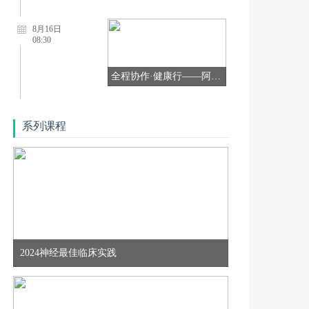
8月16日
08:30
全程协作·健康行——阿尔茨海默病全病程管理学术会议【8月16日 重庆站】
8月08日
09:30
系列课程
【北京站】中国帕金森病治疗指南巡讲
8月11日
18:50
8.11多维聚焦，智领前沿——周围神经病规范化诊疗第二十一期
2024神经最佳临床实践
8月12日
18:50