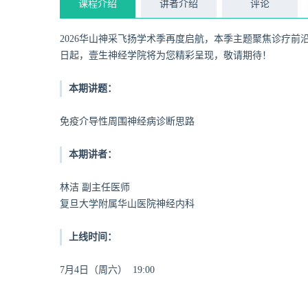
课程介绍
讲者介绍
评论
2026华山神采飞扬学术季再度启航，本季主题聚焦诊疗
日起，壹生神经学院将为您精彩呈现，敬请期待！
本期讲题：
免疫介导性周围神经病诊断思路
本期讲者：
林洁
副主任医师
复旦大学附属华山医院神经内科
上线时间：
7月4日（周六） 19:00