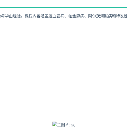
前沿与华山经验。课程内容涵盖脑血管病、帕金森病、阿尔茨海默病和特发性