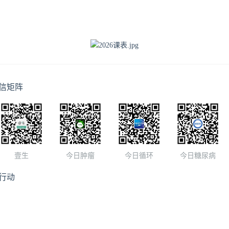
信矩阵
壹生
今日肿瘤
今日循环
今日糖尿病
行动