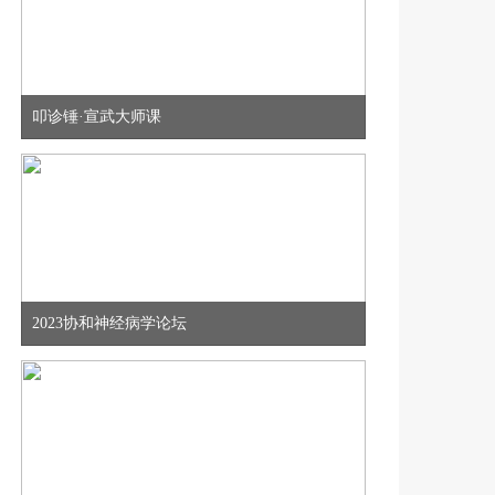
8.12多维聚焦，智领前沿——周围神经病规范化诊疗第二十二期
叩诊锤·宣武大师课
8月12日
19:00
8月12日第九期|名院友约——偏头痛临床诊疗学术经验交流项目
8月13日
19:00
2023协和神经病学论坛
8月13日 | 罕见拾光 愈见希望
8月08日
19:00
孙一忞：帕金森病神经调控治疗新进展