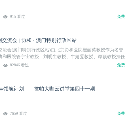
915 看过
免费
交流会 | 协和 · 澳门特别行政区站
交流会(澳门特别行政区站)由北京协和医院崔丽英教授作为名誉
协和医院管宇宙教授、刘明生教授、牛婧雯教授、谭颖教授担任
6个极具代表性的肌电图病例。快来共赴这场知识盛宴，一起探
82846 看过
免费
！主办单位：北京协和医院神经科中国医学论坛报社会议时间：
9:00-21:15会议日程：
2025年领航计划——抗帕大咖云讲堂第四十一期
7659 看过
免费