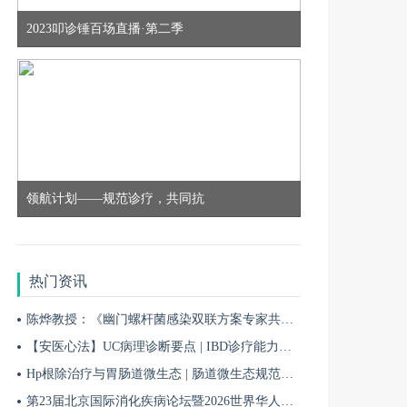
2023叩诊锤百场直播·第二季
8月22日
19:00
全超：视神经脊髓炎谱系病的治疗进展
9月19日
19:00
领航计划——规范诊疗，共同抗
程忻：CAA规范化诊疗与研究进展
热门资讯
1月03日
19:00
陈烨教授：《幽门螺杆菌感染双联方案专家共识（2026）》解读 | BIDDF2026
刘丰韬：帕金森病免疫治疗初体验
【安医心法】UC病理诊断要点 | IBD诊疗能力系统提升5
Hp根除治疗与胃肠道微生态 | 肠道微生态规范化诊疗4
1月17日
第23届北京国际消化疾病论坛暨2026世界华人消化医师年会盛大开幕