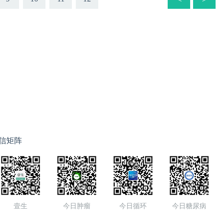
信矩阵
壹生
今日肿瘤
今日循环
今日糖尿病