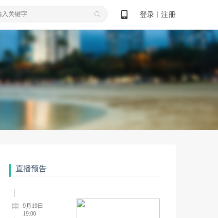
登录
注册
丨
8月08日
19:00
孙一忞：帕金森病神经调控治疗新进展
8月22日
19:00
直播预告
全超：视神经脊髓炎谱系病的治疗进展
9月19日
19:00