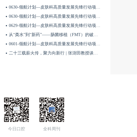
19:00
0630-领航计划—皮肤科高质量发展先锋行动项目第六季第65期
0630-领航计划—皮肤科高质量发展先锋行动项目第六季第64期
赵重波：神经内科临床诊疗思维的“定律与法则”
0629-领航计划—皮肤科高质量发展先锋行动项目第六季第63期
从“粪水”到“新药”——肠菌移植（FMT）的破局与临床应用全景 | 肠道微生态规范化诊疗1
8月18日
14:30
0601-领航计划—皮肤科高质量发展先锋行动项目第六季第42期
二十三载薪火传，聚力向新行 | 张澍田教授谈中国消化医学的传承与突破
0818北京-偏头痛与头晕眩晕诊疗
8月16日
08:30
全程协作·健康行——阿尔茨海默病全病程管理学术会议【8月16日 重庆站】
8月08日
09:30
今日口腔
全科周刊