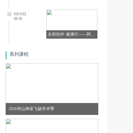
8月16日
08:30
全程协作·健康行——阿尔茨海默病全病程管理学术会议【8月16日 重庆站】
8月08日
系列课程
09:30
【北京站】中国帕金森病治疗指南巡讲
8月11日
18:50
8.11多维聚焦，智领前沿——周围神经病规范化诊疗第二十一期
2026华山神采飞扬学术季
8月12日
18:50