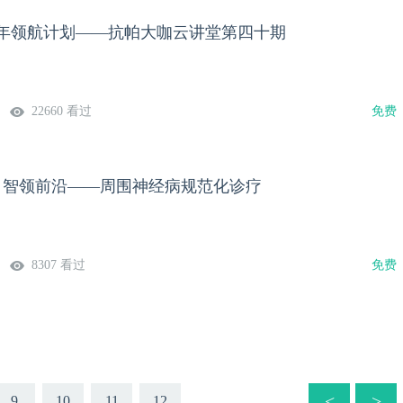
2025年领航计划——抗帕大咖云讲堂第四十期
22660 看过
免费
焦，智领前沿——周围神经病规范化诊疗
8307 看过
免费
<
>
9
10
11
12