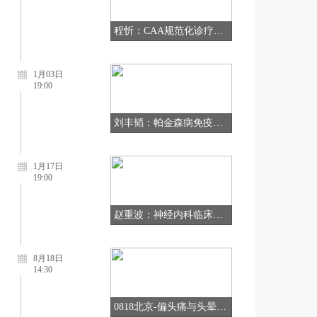
程忻：CAA规范化诊疗与研究进展
1月03日
19:00
刘丰韬：帕金森病免疫治疗初体验
1月17日
19:00
赵重波：神经内科临床诊疗思维的“定律与法则”
8月18日
14:30
0818北京-偏头痛与头晕眩晕诊疗