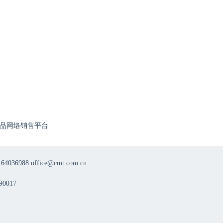
【北京站】中国帕金森病治疗指南巡讲
8月11日
18:50
8.11多维聚焦，智领前沿——周围神经病规范化诊疗第二十一期
8月12日
18:50
品网络销售平台
8.12多维聚焦，智领前沿——周围神经病规范化诊疗第二十二期
8月12日
8 office@cmt.com.cn
19:00
0017
8月12日第九期|名院友约——偏头痛临床诊疗学术经验交流项目