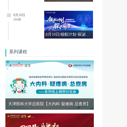
8月10日
19:00
8月10日|领航计划·探泌前沿——泌尿肿瘤诊疗前沿进展学术交流项目
8月17日
系列课程
18:50
领航计划--肿瘤规范诊疗能力提升项目（8.17）
8月10日
18:00
领航论道·规范致远 肿瘤诊治能力提升学术交流项目-乳腺癌 第11期
天津医科大学总医院【大内科·疑难病·总查房】
8月12日
19:00