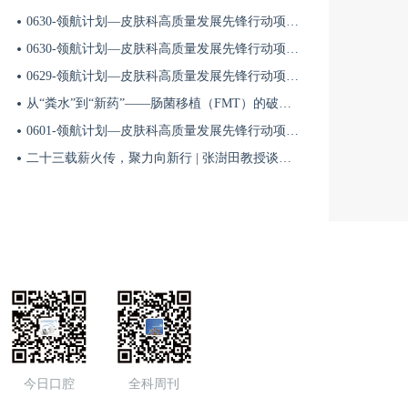
18:50
0630-领航计划—皮肤科高质量发展先锋行动项目第六季第65期
0630-领航计划—皮肤科高质量发展先锋行动项目第六季第64期
8月12日|实例不凡——基层泌尿肿瘤规范化诊疗临床实践交流项目
0629-领航计划—皮肤科高质量发展先锋行动项目第六季第63期
从“粪水”到“新药”——肠菌移植（FMT）的破局与临床应用全景 | 肠道微生态规范化诊疗1
8月09日
09:00
0601-领航计划—皮肤科高质量发展先锋行动项目第六季第42期
二十三载薪火传，聚力向新行 | 张澍田教授谈中国消化医学的传承与突破
0809广东湛江-慢病防治百城行动
8月23日
09:00
0823广东东莞-慢病防治百城行动
8月09日
08:50
今日口腔
全科周刊