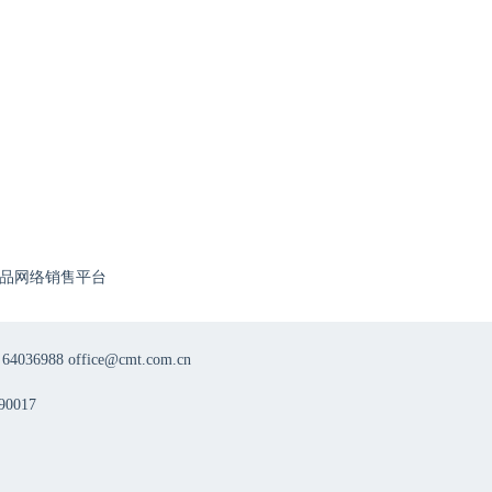
8月9日|肺癌规范化巡讲之走进泉州
8月08日
13:50
8月8日第一期|泌尿肿瘤系统性治疗不良反应管理能力提升专项行动Ⅱ期
8月15日
14:20
品网络销售平台
8月15日|肺癌规范化巡讲之走进佛山
8月05日
8 office@cmt.com.cn
19:00
0017
领航论道·规范致远肿瘤诊治能力提升学术交流项目-肺癌 8月5日场