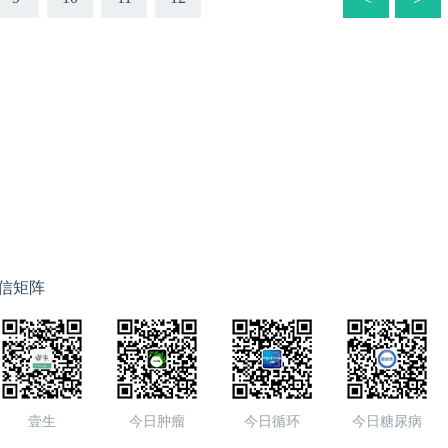
信矩阵
壹生
今日肿瘤
今日循环
今日糖尿病