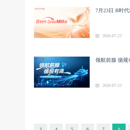
7月23日 B时代
2026-07-23
领航前腺 循规
2026-07-23
3
4
5
6
7
8