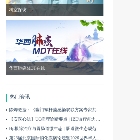
科室探访
8月17日
19:00
聚势谋远·质在必行 医疗质量管理协同建设项目 8月17日
9月01日
18:50
华西肺癌MDT在线
9月1日|实例不凡——基层泌尿肿瘤规范化诊疗临床实践交流项目
热门资讯
8月12日
19:00
陈烨教授：《幽门螺杆菌感染双联方案专家共识（2026）》解读 | BIDDF2026
8月12日|领航计划·探泌前沿——泌尿肿瘤诊疗前沿进展学术交流项目
【安医心法】UC病理诊断要点 | IBD诊疗能力系统提升5
Hp根除治疗与胃肠道微生态 | 肠道微生态规范化诊疗4
8月12日
第23届北京国际消化疾病论坛暨2026世界华人消化医师年会盛大开幕