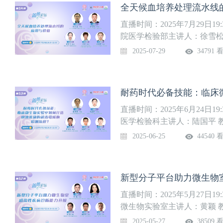
全天候血培养处理流水线
直播时间：2025年7月29日1
院医学检验部主讲人：徐雪松
飞 教授南昌大学第一附属医
2025-07-29
34791 
南开医院）医学检验科廖国林
直播时间：2025年6月24日1
医学检验科主讲人：陆国平 
礼 教授烟台毓璜顶医院检验
2025-06-25
44540 
检验科梁坤彭 教授蚌埠医学
新型分子平台助力微生物
直播时间：2025年5月27日1
微生物实验室主讲人：黄颖 
教授安徽医科大学第二附属医
2025-05-27
38509 