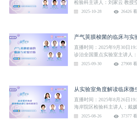
检验科主讲人：刘家云 教授
阳市人民医院检验科程中乐 
2025-10-28
26426 
业组曹慧军 教授贵州医科大
产气荚膜梭菌的临床与实
直播时间：2025年9月30日1
诊治全国重点实验室主讲人：
丁卉 教授丽水市中心医院检
2025-09-30
27908 
学检验中心徐荣 教授宜春市
从实验室角度解读临床微
直播时间：2025年8月26日1
海岸院区检验科主讲人：戴媛
立医院）检验科嘉宾：郑琳 
2025-08-26
37377 
大学第一附属医院检验科李艳