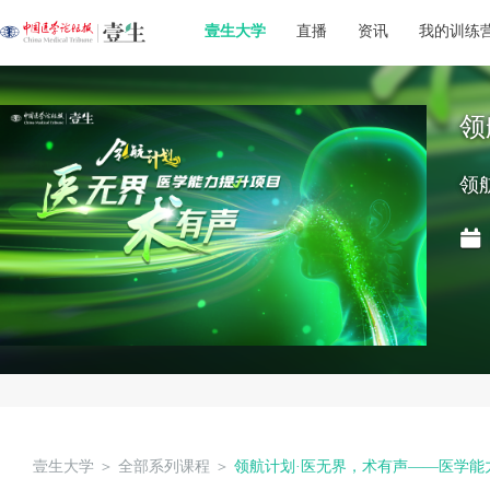
壹生大学
直播
资讯
我的训练
领
领
壹生大学
＞
全部系列课程
＞
领航计划·医无界，术有声——医学能