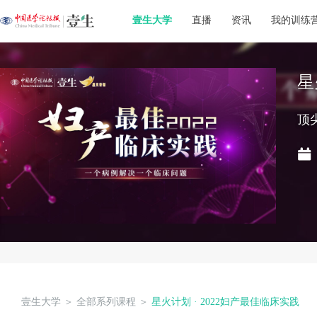
壹生大学
直播
资讯
我的训练
星
顶
壹生大学
＞
全部系列课程
＞
星火计划 · 2022妇产最佳临床实践