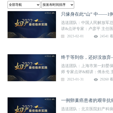
只缘身在此“山” 中——
选送团队：中国人民解放军总
讲&点评专家：卢彦平 主任
2023-02-01
24541 
选送团队：上海市第一妇婴保
师 专家点评&精讲：傅永伦 
2023-01-31
29260 
一例卵巢癌患者的艰辛抗
选送团队：北京医院妇产科病