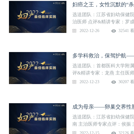
妇癌之王，女性沉默的“杀
选送团队：江苏省妇幼保健院
治医师 点评&精讲专家：罗
（DAY26）罗成燕：晚期卵
2022-12-26
32541 
选送团队：首都医科大学附属
评&精讲专家：龙燕 主任医
娠合并慢性肾病的MDT管理
2022-12-23
30207 
成为母亲——卵巢交界性
选送团队：江苏省妇幼保健院
南 主治医师专家点评：侯振 
师
2022-12-15
32126 