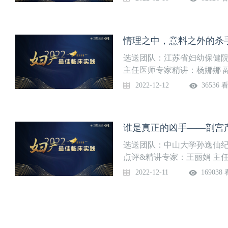
情理之中，意料之外的杀手
选送团队：江苏省妇幼保健院
主任医师专家精讲：杨娜娜 
（DAY12）专家精讲：妊
2022-12-12
36536 
谁是真正的凶手——剖宫
选送团队：中山大学孙逸仙纪
点评&精讲专家：王丽娟 主
专家精讲：从个案出发，聊
2022-12-11
169038