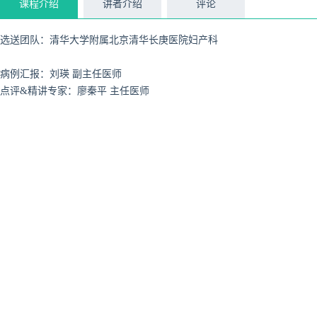
课程介绍
讲者介绍
评论
选送团队：清华大学附属北京清华长庚医院妇产科
病例汇报：刘瑛 副主任医师
点评&精讲专家：廖秦平 主任医师