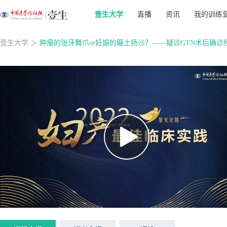
壹生大学
直播
资讯
我的训练
壹生大学
＞
肿瘤的张牙舞爪or妊娠的簸土扬沙？——疑诊GTN术后确